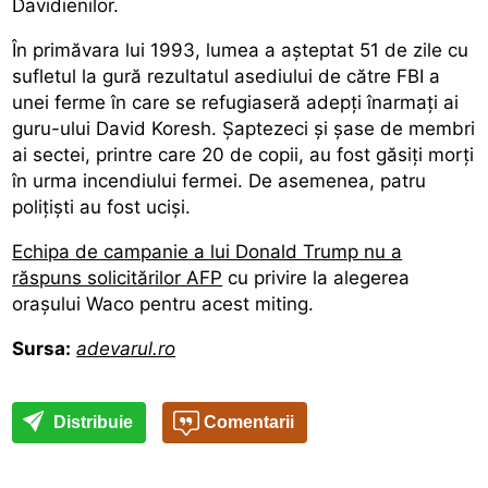
Davidienilor.
În primăvara lui 1993, lumea a aşteptat 51 de zile cu
sufletul la gură rezultatul asediului de către FBI a
unei ferme în care se refugiaseră adepţi înarmaţi ai
guru-ului David Koresh. Şaptezeci şi şase de membri
ai sectei, printre care 20 de copii, au fost găsiţi morţi
în urma incendiului fermei. De asemenea, patru
poliţişti au fost ucişi.
Echipa de campanie a lui Donald Trump nu a
răspuns solicitărilor AFP
cu privire la alegerea
oraşului Waco pentru acest miting.
Sursa:
adevarul.ro
Distribuie
Comentarii