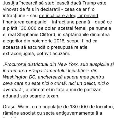
Justiţia încearcă să stabilească dacă Trump este
vinovat de fals în declaraţii
- ceea ce ar fi o
infracţiune - sau
de încălcare a legilor privind
finanţarea campaniei
- infracţiune penală - după ce
a plătit 130.000 de dolari acestei femei, pe numele
ei real Stephanie Clifford, în săptămânile dinaintea
alegerilor din noiembrie 2016, scopul fiind ca
aceasta să ascundă o presupusă relaţie
extraconjugală, potrivit acuzării.
„
Procurorul districtual din New York, sub auspiciile şi
îndrumarea +Departamentului Injustiţiei+ din
Washington DC, anchetează asupra mea pentru
ceva care nu este nici o crimă, nici un delict, nici o
aventură
", a afirmat el în faţa a mii de partizani
adunaţi sub soarele texan.
Oraşul Waco, cu o populaţie de 130.000 de locuitori,
rămâne asociat cu secta antiguvernamentală a