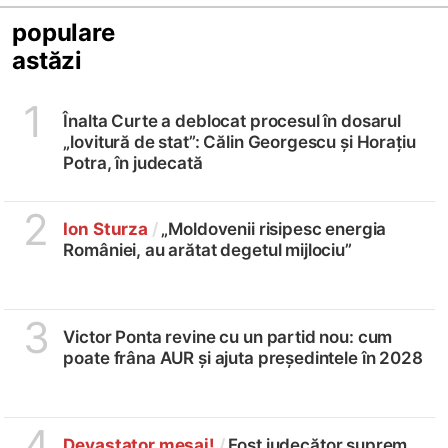
populare
astăzi
1
Înalta Curte a deblocat procesul în dosarul
„lovitură de stat”: Călin Georgescu și Horațiu
Potra, în judecată
2
Ion Sturza
/
„Moldovenii risipesc energia
României, au arătat degetul mijlociu”
3
Victor Ponta revine cu un partid nou: cum
poate frâna AUR și ajuta președintele în 2028
4
Devastator mesaj!
/
Fost judecător suprem