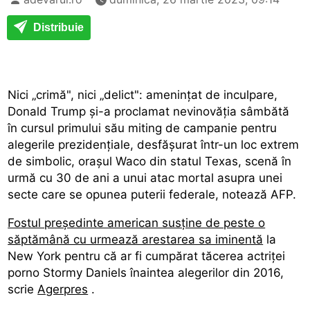
Distribuie
Nici „crimă", nici „delict": ameninţat de inculpare,
Donald Trump şi-a proclamat nevinovăţia sâmbătă
în cursul primului său miting de campanie pentru
alegerile prezidenţiale, desfăşurat într-un loc extrem
de simbolic, oraşul Waco din statul Texas, scenă în
urmă cu 30 de ani a unui atac mortal asupra unei
secte care se opunea puterii federale, notează AFP.
Fostul preşedinte american susţine de peste o
săptămână cu urmează arestarea sa iminentă
la
New York pentru că ar fi cumpărat tăcerea actriţei
porno Stormy Daniels înaintea alegerilor din 2016,
scrie
Agerpres
.