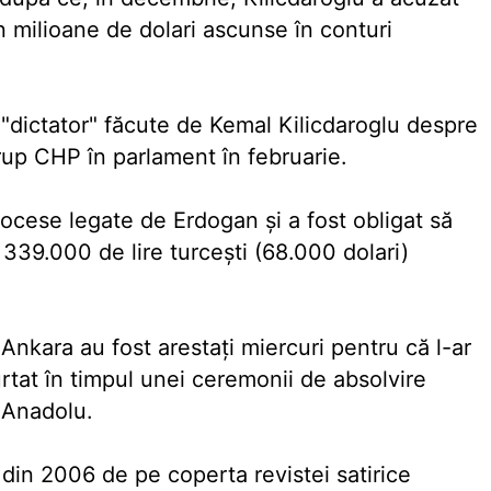
n milioane de dolari ascunse în conturi
e "dictator" făcute de Kemal Kilicdaroglu despre
rup CHP în parlament în februarie.
rocese legate de Erdogan şi a fost obligat să
 339.000 de lire turceşti (68.000 dolari)
 Ankara au fost arestaţi miercuri pentru că l-ar
rtat în timpul unei ceremonii de absolvire
 Anadolu.
in 2006 de pe coperta revistei satirice