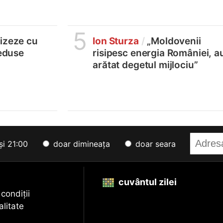
5
lizeze cu
Ion Sturza
/
„Moldovenii
reduse
risipesc energia României, a
arătat degetul mijlociu”
și 21:00
doar dimineața
doar seara
cuvântul zilei
 condiții
alitate