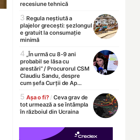
recesiune tehnică
3
Regula neștiută a
plajelor grecești: șezlongul
e gratuit la consumație
minimă
4
„În urmă cu 8-9 ani
probabil se lăsa cu
arestări” /
Procurorul CSM
Claudiu Sandu, despre
cum șefa Curții de Ap…
5
Așa o fi?
/
Ceva grav de
tot urmează a se întâmpla
în războiul din Ucraina