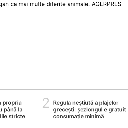
gan ca mai multe diferite animale. AGERPRES
2
n propria
Regula neștiută a plajelor
u până la
grecești: șezlongul e gratuit 
ile stricte
consumație minimă