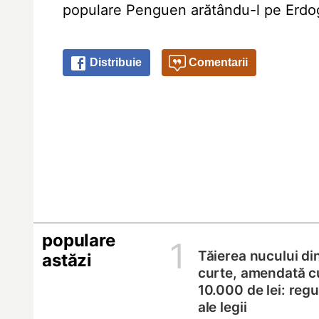
populare Penguen arătându-l pe Erdo
Distribuie
Comentarii
populare
1
Tăierea nucului di
astăzi
curte, amendată c
10.000 de lei: regul
ale legii