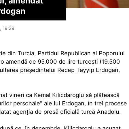
iei, amendat
Erdogan
8, 19:39
ţie din Turcia, Partidul Republican al Poporului
o amendă de 95.000 de lire turceşti (19.500
ultarea preşedintelui Recep Tayyip Erdogan,
nat vineri ca Kemal Kilicdaroglu să plătească
lor personale" ale lui Erdogan, în trei procese
latat agenţia de presă oficială turcă Anadolu.
după ce, în decembrie, Kilicdaroglu a acuzat