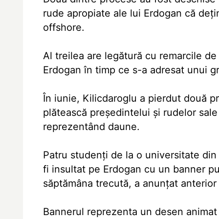
rude apropiate ale lui Erdogan că deţi
offshore.
Al treilea are legătură cu remarcile d
Erdogan în timp ce s-a adresat unui g
În iunie, Kilicdaroglu a pierdut două p
plătească preşedintelui şi rudelor sale
reprezentând daune.
Patru studenţi de la o universitate din
fi insultat pe Erdogan cu un banner pu
săptămâna trecută, a anunţat anterior
Bannerul reprezenta un desen animat d