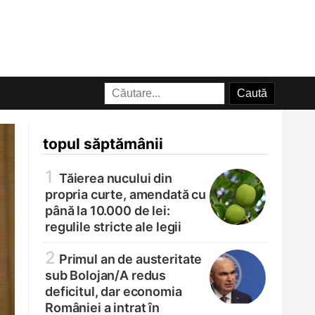
topul săptămânii
1
Tăierea nucului din
propria curte, amendată cu
până la 10.000 de lei:
regulile stricte ale legii
2
Primul an de austeritate
sub Bolojan/
A redus
deficitul, dar economia
României a intrat în