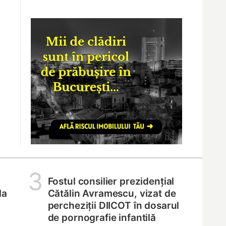
3
Fostul consilier prezidențial
la
Cătălin Avramescu, vizat de
percheziții DIICOT în dosarul
de pornografie infantilă