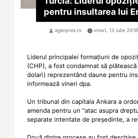
Turcia: Liderul opoziţ
pentru insultarea lui 
agerpres.ro
vineri, 13 iulie 201
Liderul principalei formaţiuni de opozi
(CHP), a fost condamnat să plătească 
dolari) reprezentând daune pentru ins
informează vineri dpa.
Un tribunal din capitala Ankara a ordo
amenda pentru un "atac asupra drepturi
separate intentate de preşedinte, a re
Două dintre procese au fost deschise 