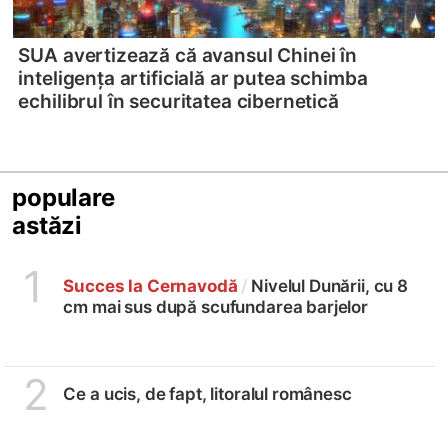
SUA avertizează că avansul Chinei în
inteligența artificială ar putea schimba
echilibrul în securitatea cibernetică
populare
astăzi
1
Succes la Cernavodă
/
Nivelul Dunării, cu 8
cm mai sus după scufundarea barjelor
2
Ce a ucis, de fapt, litoralul românesc