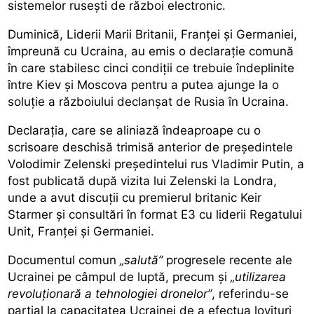
sistemelor rusești de război electronic.
Duminică, Liderii Marii Britanii, Franței și Germaniei,
împreună cu Ucraina, au emis o declarație comună
în care stabilesc cinci condiții ce trebuie îndeplinite
între Kiev și Moscova pentru a putea ajunge la o
soluție a războiului declanșat de Rusia în Ucraina.
Declarația, care se aliniază îndeaproape cu o
scrisoare deschisă
trimisă anterior de președintele
Volodimir Zelenski
președintelui rus Vladimir Putin, a
fost publicată după vizita lui Zelenski la Londra,
unde a avut discuții cu premierul britanic Keir
Starmer și consultări în format E3 cu liderii Regatului
Unit, Franței și Germaniei.
Documentul comun
„salută”
progresele recente ale
Ucrainei pe câmpul de luptă, precum și
„utilizarea
revoluționară a tehnologiei dronelor”
, referindu-se
parțial la capacitatea Ucrainei de a efectua lovituri