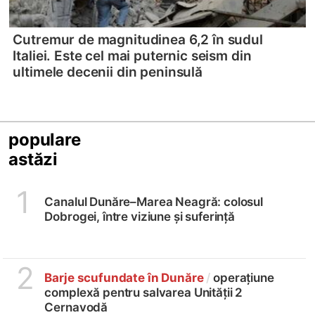
Cutremur de magnitudinea 6,2 în sudul
Italiei. Este cel mai puternic seism din
ultimele decenii din peninsulă
populare
astăzi
1
Canalul Dunăre–Marea Neagră: colosul
Dobrogei, între viziune și suferință
2
Barje scufundate în Dunăre
/
operațiune
complexă pentru salvarea Unității 2
Cernavodă