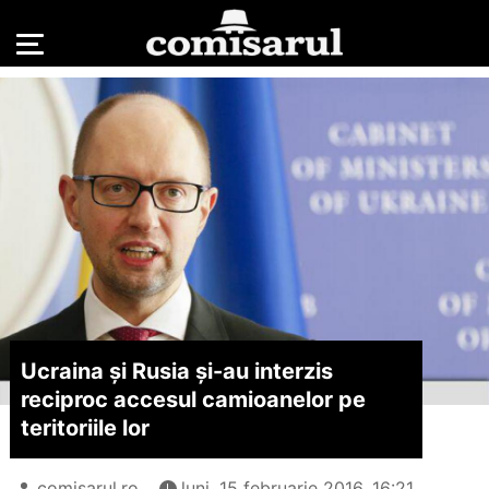
Ucraina și Rusia și-au interzis
reciproc accesul camioanelor pe
teritoriile lor
comisarul.ro
luni, 15 februarie 2016, 16:21