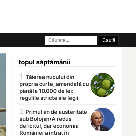
topul săptămânii
1
Tăierea nucului din
propria curte, amendată cu
până la 10.000 de lei:
regulile stricte ale legii
2
Primul an de austeritate
sub Bolojan/
A redus
deficitul, dar economia
României a intrat în