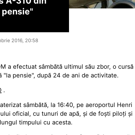
s A-310 din
a pensie"
brie 2016, 20:58
M a efectuat sâmbătă ultimul său zbor, o cursă
 "la pensie", după 24 de ani de activitate.
O
.
 aterizat sâmbătă, la 16:40, pe aeroportul Henri
ui oficial, cu tunuri de apă, și de foști piloți și
 lungul timpului cu acesta.