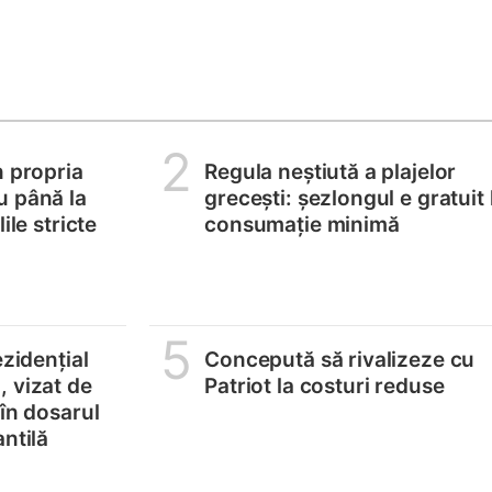
2
n propria
Regula neștiută a plajelor
u până la
grecești: șezlongul e gratuit 
ile stricte
consumație minimă
5
ezidențial
Concepută să rivalizeze cu
 vizat de
Patriot la costuri reduse
 în dosarul
ntilă