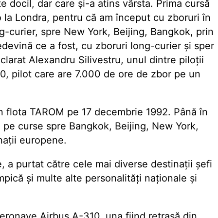
 docil, dar care și-a atins vârsta. Prima cursă
 la Londra, pentru că am început cu zboruri în
g-curier, spre New York, Beijing, Bangkok, prin
evină ce a fost, cu zboruri long-curier și sper
clarat Alexandru Silivestru, unul dintre piloții
0, pilot care are 7.000 de ore de zbor pe un
 în flota TAROM pe 17 decembrie 1992. Până în
e pe curse spre Bangkok, Beijing, New York,
nații europene.
 a purtat către cele mai diverse destinații șefi
ică și multe alte personalități naționale și
eronave Airbus A-310, una fiind retrasă din