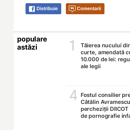
Distribuie
Comentarii
populare
1
Tăierea nucului di
astăzi
curte, amendată c
10.000 de lei: regul
ale legii
4
Fostul consilier pr
Cătălin Avramescu,
percheziții DIICOT
de pornografie infa