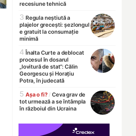
recesiune tehnică
3
Regula neștiută a
plajelor grecești: șezlongul
e gratuit la consumație
minimă
4
Înalta Curte a deblocat
procesul în dosarul
„lovitură de stat”: Călin
Georgescu și Horațiu
Potra, în judecată
5
Așa o fi?
/
Ceva grav de
tot urmează a se întâmpla
în războiul din Ucraina