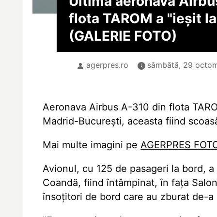
Ultima aeronavă Airbu
flota TAROM a "ieșit l
(GALERIE FOTO)
agerpres.ro
sâmbătă, 29 octom
Aeronava Airbus A-310 din flota TARO
Madrid-București, aceasta fiind scoasă
Mai multe imagini pe
AGERPRES FOT
Avionul, cu 125 de pasageri la bord, a
Coandă, fiind întâmpinat, în fața Salonul
însoțitori de bord care au zburat de-a