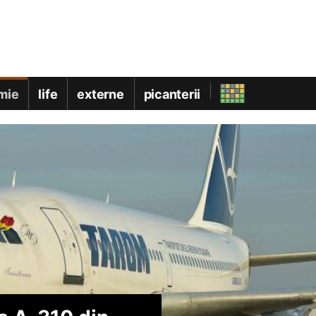
mie
life
externe
picanterii