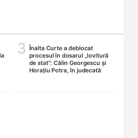
3
Înalta Curte a deblocat
la
procesul în dosarul „lovitură
de stat”: Călin Georgescu și
Horațiu Potra, în judecată