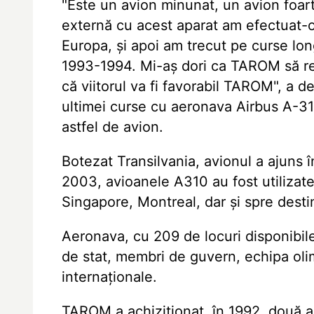
"Este un avion minunat, un avion foarte
externă cu acest aparat am efectuat-o
Europa, și apoi am trecut pe curse lon
1993-1994. Mi-aș dori ca TAROM să red
că viitorul va fi favorabil TAROM", a de
ultimei curse cu aeronava Airbus A-31
astfel de avion.
Botezat Transilvania, avionul a ajuns
2003, avioanele A310 au fost utilizat
Singapore, Montreal, dar și spre desti
Aeronava, cu 209 de locuri disponibile,
de stat, membri de guvern, echipa olimp
internaționale.
TAROM a achiziționat, în 1992, două a