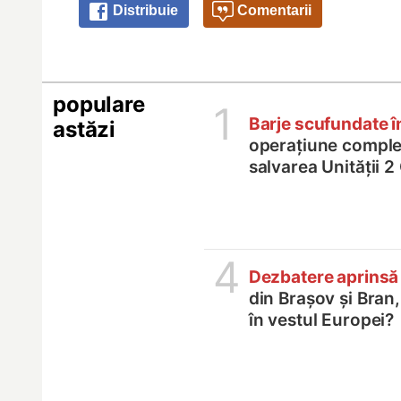
Distribuie
Comentarii
populare
1
Barje scufundate 
astăzi
operațiune comple
salvarea Unității 
4
Dezbatere aprinsă
din Brașov și Bran
în vestul Europei?