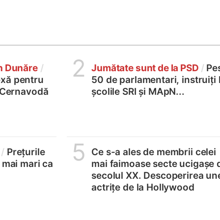
2
în Dunăre
/
Jumătate sunt de la PSD
/
Pe
xă pentru
50 de parlamentari, instruiți 
2 Cernavodă
școlile SRI și MApN...
5
/
Prețurile
Ce s-a ales de membrii celei
, mai mari ca
mai faimoase secte ucigașe 
secolul XX. Descoperirea un
actrițe de la Hollywood