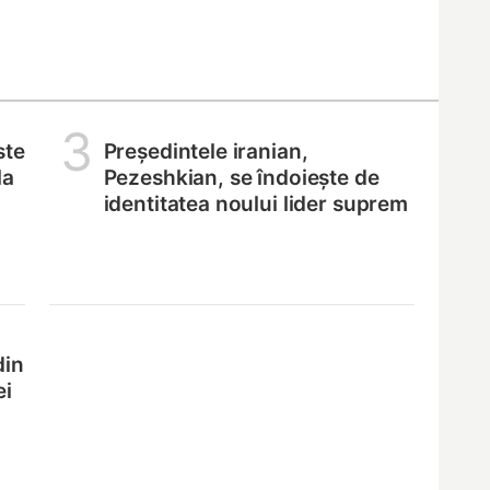
3
ste
Președintele iranian,
la
Pezeshkian, se îndoiește de
identitatea noului lider suprem
din
ei