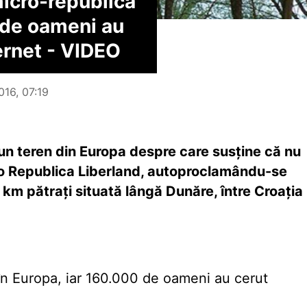
micro-republică
0 de oameni au
ernet - VIDEO
016, 07:19
t un teren din Europa despre care susţine că nu
colo Republica Liberland, autoproclamându-se
 km pătraţi situată lângă Dunăre, între Croaţia
în Europa, iar 160.000 de oameni au cerut