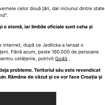
vernele celor două ţări, dar niciunul dintre state
nd".
i o stemă, iar limbile oficiale sunt ceha şi
 internet, după ce Jedlicka a lansat o
ăţeni. Până acum, peste 160.000 de persoane
pentru cetăţenie, potrivit
Go4it
.
deja probleme. Teritoriul său este revendicat
in. Rămâne de văzut şi ce vor face Croaţia şi