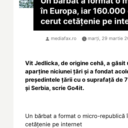
Un bărbat a format o 
în Europa, iar 160.00
cerut cetăţenie pe int
mediafax.ro
marți, 29 martie 2
Vit Jedlicka, de origine cehă, a găsi
aparţine niciunei ţări şi a fondat a
preşedintele ţării cu o suprafaţă de 7
şi Serbia, scrie Go4it.
Un bărbat a format o micro-republică 
cetăţenie pe internet