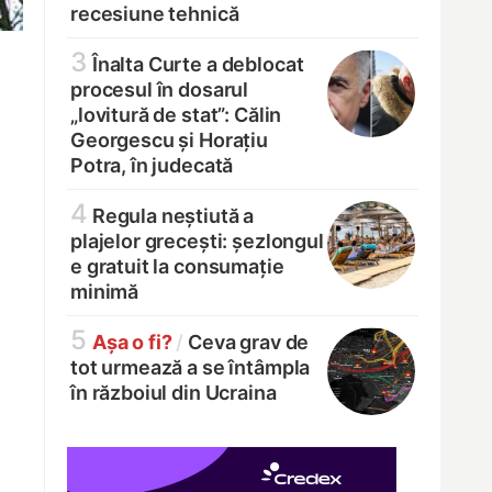
recesiune tehnică
3
Înalta Curte a deblocat
procesul în dosarul
„lovitură de stat”: Călin
Georgescu și Horațiu
Potra, în judecată
4
Regula neștiută a
plajelor grecești: șezlongul
e gratuit la consumație
minimă
5
Așa o fi?
/
Ceva grav de
tot urmează a se întâmpla
în războiul din Ucraina