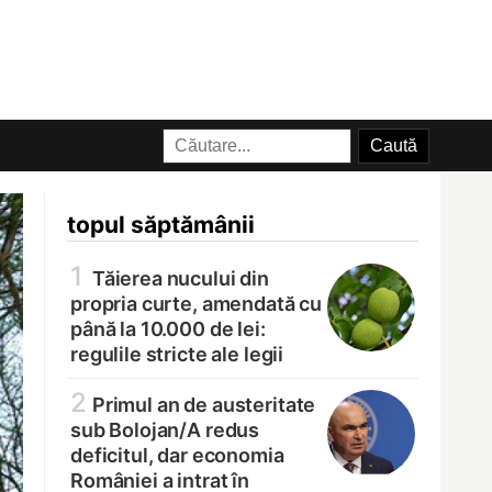
topul săptămânii
1
Tăierea nucului din
propria curte, amendată cu
până la 10.000 de lei:
regulile stricte ale legii
2
Primul an de austeritate
sub Bolojan/
A redus
deficitul, dar economia
României a intrat în