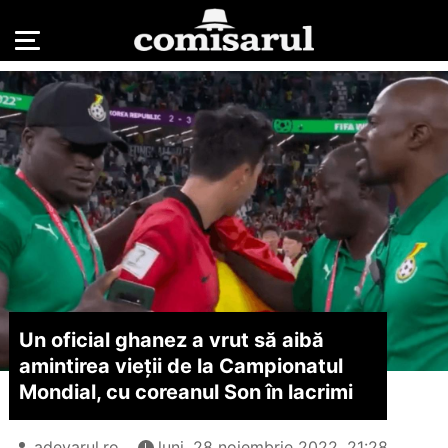
Un oficial ghanez a vrut să aibă
amintirea vieții de la Campionatul
Mondial, cu coreanul Son în lacrimi
adevarul.ro
luni, 28 noiembrie 2022, 21:28