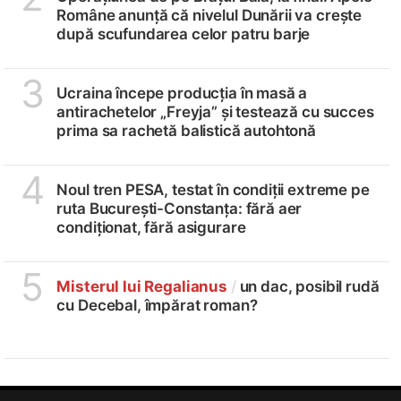
Române anunță că nivelul Dunării va crește
după scufundarea celor patru barje
3
Ucraina începe producția în masă a
antirachetelor „Freyja” și testează cu succes
prima sa rachetă balistică autohtonă
4
Noul tren PESA, testat în condiții extreme pe
ruta București-Constanța: fără aer
condiționat, fără asigurare
5
Misterul lui Regalianus
/
un dac, posibil rudă
cu Decebal, împărat roman?