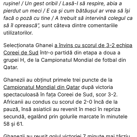
rușine! / Un gest oribil / Lasă-l să respire, abia a
pierdut un meci / E ca și cum bătăușul ar vrea să își
facă o poză cu tine / A trebuit să intervină colegul ca
să îl oprească”,
sunt câteva dintre comentariile
utilizatorilor.
Selecționata Ghanei
a învins cu scorul de 3-2 echipa
Coreei de Sud
într-o partidă din etapa a doua a
grupei H, de la Campionatul Mondial de fotbal din
Qatar.
Ghanezii au obținut primele trei puncte de la
Campionatul Mondial din Qatar
după victoria
spectaculoasă în fața Coreei de Sud, scor 3-2.
Africanii au condus cu scorul de 2-0 încă de la
pauză, însă asiaticii au revenit în meci în repriza
secundă, egalând prin golurile marcate în minutele
58 și 61.
Ghanezii au reușit golul victoriei 7 minute mai târziu,