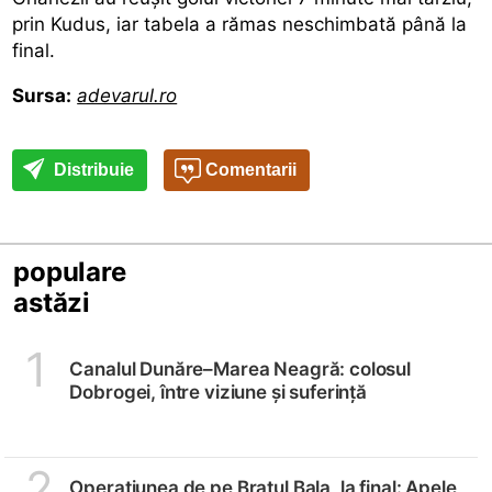
prin Kudus, iar tabela a rămas neschimbată până la
final.
Sursa:
adevarul.ro
Distribuie
Comentarii
populare
astăzi
1
Canalul Dunăre–Marea Neagră: colosul
Dobrogei, între viziune și suferință
2
Operațiunea de pe Brațul Bala, la final: Apele