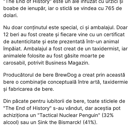
"The End of History" este un ale infuzat cu urzici şi
boabe de ienupăr, iar o sticlă se vindea cu 765 de
dolari.
Nu doar conţinutul este special, ci şi ambalajul. Doar
12 beri au fost create şi fiecare vine cu un certificat
de autenticitate şi este prezentată într-un animal
împăiat. Ambalajul a fost creat de un taxidermist, iar
animalele folosite au fost găsite moarte pe
carosabil, potrivit Business Magazin.
Producătorul de bere BrewDog a creat prin această
bere o combinaţie conceptuală între artă, taxidermie
şi fabricarea de bere.
Din păcate pentru iubitorii de bere, toate sticlele de
"The End of History" s-au vândut, dar aceştia pot
achiziţiona un "Tactical Nuclear Penguin" (32%
alcool) sau un Sink the Bismarck! (41%).