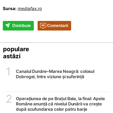
Sursa:
mediafax.ro
Distribuie
Comentarii
populare
astăzi
1
Canalul Dunăre–Marea Neagră: colosul
Dobrogei, între viziune și suferință
2
Operațiunea de pe Brațul Bala, la final: Apele
Române anunță că nivelul Dunării va crește
după scufundarea celor patru barje