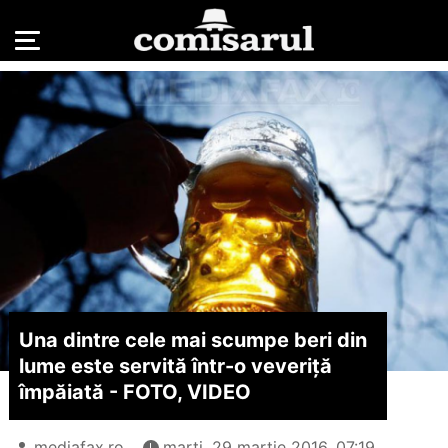
Una dintre cele mai scumpe beri din
lume este servită într-o veveriţă
împăiată - FOTO, VIDEO
mediafax.ro
marți, 29 martie 2016, 07:19