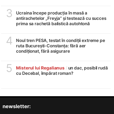
3
Ucraina începe producția în masă a
antirachetelor „Freyja” și testează cu succes
prima sa rachetă balistică autohtonă
4
Noul tren PESA, testat în condiții extreme pe
ruta București-Constanța: fără aer
condiționat, fără asigurare
5
Misterul lui Regalianus
/
un dac, posibil rudă
cu Decebal, împărat roman?
newsletter: