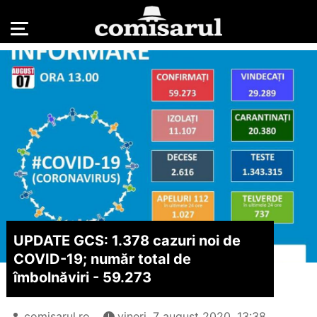
UPDATE GCS: 1.378 cazuri noi de
COVID-19; număr total de
îmbolnăviri - 59.273
comisarul.ro
vineri, 7 august 2020, 13:38