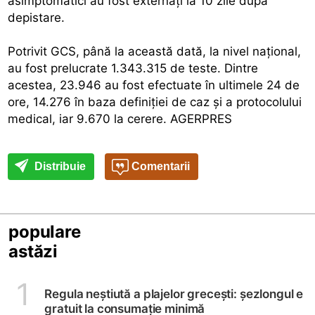
asimptomatici au fost externaţi la 10 zile după
depistare.
Potrivit GCS, până la această dată, la nivel naţional,
au fost prelucrate 1.343.315 de teste. Dintre
acestea, 23.946 au fost efectuate în ultimele 24 de
ore, 14.276 în baza definiţiei de caz şi a protocolului
medical, iar 9.670 la cerere. AGERPRES
Distribuie
Comentarii
populare
astăzi
1
Regula neștiută a plajelor grecești: șezlongul e
gratuit la consumație minimă