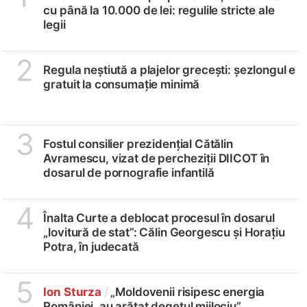
cu până la 10.000 de lei: regulile stricte ale
legii
2
Regula neștiută a plajelor grecești: șezlongul e
gratuit la consumație minimă
3
Fostul consilier prezidențial Cătălin
Avramescu, vizat de percheziții DIICOT în
dosarul de pornografie infantilă
4
Înalta Curte a deblocat procesul în dosarul
„lovitură de stat”: Călin Georgescu și Horațiu
Potra, în judecată
5
Ion Sturza
/
„Moldovenii risipesc energia
României, au arătat degetul mijlociu”