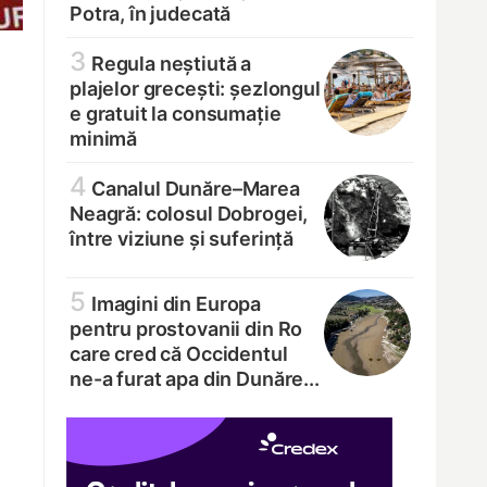
Potra, în judecată
3
Regula neștiută a
plajelor grecești: șezlongul
e gratuit la consumație
minimă
4
Canalul Dunăre–Marea
Neagră: colosul Dobrogei,
între viziune și suferință
5
Imagini din Europa
pentru prostovanii din Ro
care cred că Occidentul
ne-a furat apa din Dunăre...