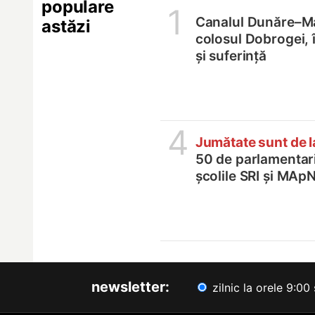
populare
1
Canalul Dunăre–M
astăzi
colosul Dobrogei, 
și suferință
4
Jumătate sunt de 
50 de parlamentari,
școlile SRI și MApN
newsletter:
zilnic la orele 9:00 