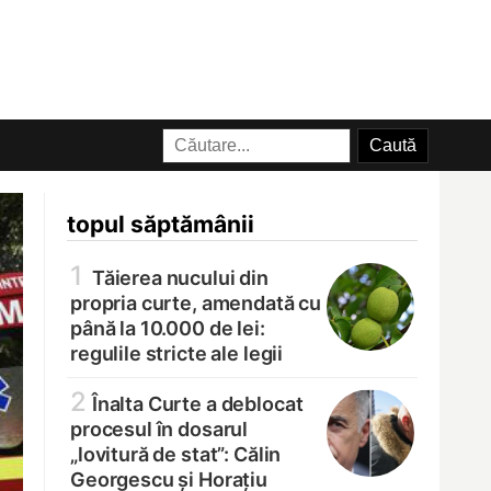
topul săptămânii
1
Tăierea nucului din
propria curte, amendată cu
până la 10.000 de lei:
regulile stricte ale legii
2
Înalta Curte a deblocat
procesul în dosarul
„lovitură de stat”: Călin
Georgescu și Horațiu