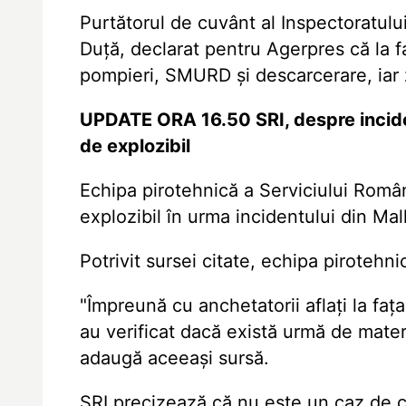
Purtătorul de cuvânt al Inspectoratulu
Duță, declarat pentru Agerpres că la f
pompieri, SMURD și descarcerare, iar 
UPDATE ORA 16.50 SRI, despre incide
de explozibil
Echipa pirotehnică a Serviciului Româ
explozibil în urma incidentului din Mal
Potrivit sursei citate, echipa pirotehn
"Împreună cu anchetatorii aflați la fața
au verificat dacă există urmă de mater
adaugă aceeași sursă.
SRI precizează că nu este un caz de 