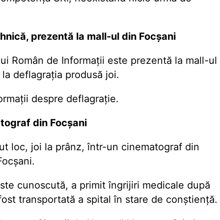
nică, prezentă la mall-ul din Focșani
lui Român de Informații este prezentă la mall-ul
 la deflagrația produsă joi.
ormații despre deflagrație.
tograf din Focșani
 loc, joi la prânz, într-un cinematograf din
Focșani.
este cunoscută, a primit îngrijiri medicale după
fost transportată a spital în stare de conștiență.