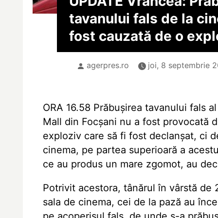
UPDATE Vrancea: Prăb
tavanului fals de la c
fost cauzată de o expl
agerpres.ro
joi, 8 septembrie 2
ORA 16.58 Prăbușirea tavanului fals 
Mall din Focșani nu a fost provocată d
exploziv care să fi fost declanșat, ci 
cinema, pe partea superioară a acestu
ce au produs un mare zgomot, au decl
Potrivit acestora, tânărul în vârstă de 
sala de cinema, cei de la pază au înce
pe acoperișul fals, de unde s-a prăbu