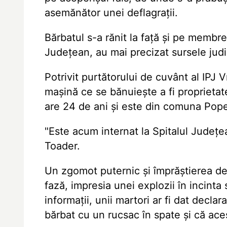
asemănător unei deflagrații.
Bărbatul s-a rănit la față și pe membrel
Județean, au mai precizat sursele judi
Potrivit purtătorului de cuvânt al IPJ 
mașină ce se bănuiește a fi proprietate
are 24 de ani și este din comuna Pope
"Este acum internat la Spitalul Județea
Toader.
Un zgomot puternic și împrăștierea de 
fază, impresia unei explozii în incinta 
informații, unii martori ar fi dat decla
bărbat cu un rucsac în spate și că aces