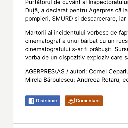
Purtătorul de cuvânt al Inspectoratulu
Duță, a declarat pentru Agerpres că la 
pompieri, SMURD și descarcerare, iar 
Martorii ai incidentului vorbesc de fapt
cinematograf a unui bărbat cu un rucs
cinematografului s-ar fi prăbușit. Surs
vorba de un dispozitiv exploziv care să
AGERPRES(AS / autori: Cornel Cepariu,
Mirela Bărbulescu; Andreea Rotaru; ed
Distribuie
Comentarii