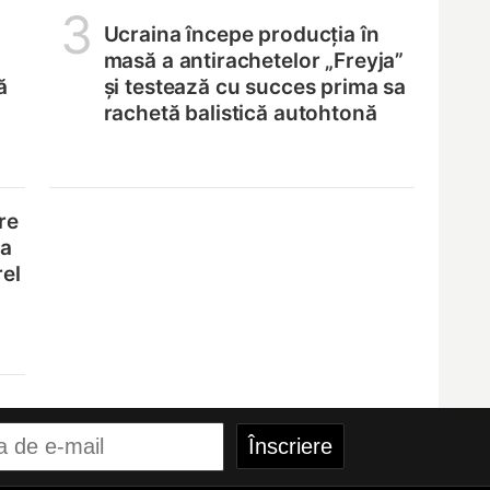
3
Ucraina începe producția în
masă a antirachetelor „Freyja”
ă
și testează cu succes prima sa
rachetă balistică autohtonă
re
na
rel