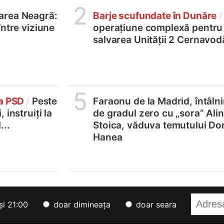
2
area Neagră:
Barje scufundate în Dunăre
/
între viziune
operațiune complexă pentru
salvarea Unității 2 Cernavod
5
la PSD
/
Peste
Faraonu de la Madrid, întâlni
 instruiți la
de gradul zero cu „sora” Ali
...
Stoica, văduva temutului Do
Hanea
și 21:00
doar dimineața
doar seara