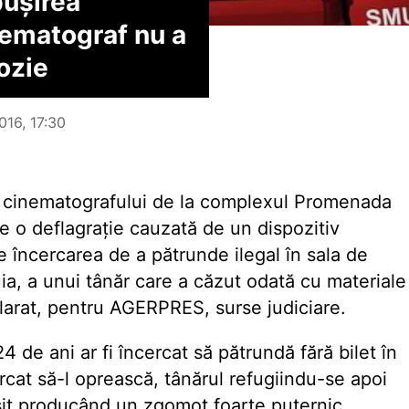
ușirea
inematograf nu a
ozie
016, 17:30
al cinematografului de la complexul Promenada
e o deflagrație cauzată de un dispozitiv
de încercarea de a pătrunde ilegal în sala de
ia, a unui tânăr care a căzut odată cu materiale
arat, pentru AGERPRES, surse judiciare.
24 de ani ar fi încercat să pătrundă fără bilet în
rcat să-l oprească, tânărul refugiindu-se apoi
șit producând un zgomot foarte puternic,