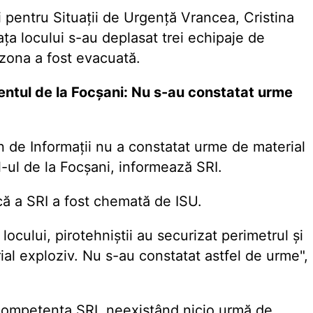
i pentru Situații de Urgență Vrancea, Cristina
ața locului s-au deplasat trei echipaje de
zona a fost evacuată.
ntul de la Focșani: Nu s-au constatat urme
n de Informații nu a constatat urme de material
l-ul de la Focșani, informează SRI.
ică a SRI a fost chemată de ISU.
 locului, pirotehniștii au securizat perimetrul și
ial exploziv. Nu s-au constatat astfel de urme",
competența SRI, neexistând nicio urmă de