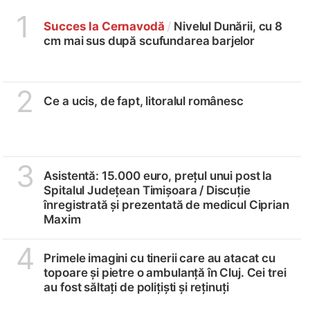
1
Succes la Cernavodă
/
Nivelul Dunării, cu 8
cm mai sus după scufundarea barjelor
2
Ce a ucis, de fapt, litoralul românesc
3
Asistentă: 15.000 euro, prețul unui post la
Spitalul Județean Timișoara /
Discuție
înregistrată și prezentată de medicul Ciprian
Maxim
4
Primele imagini cu tinerii care au atacat cu
topoare și pietre o ambulanță în Cluj. Cei trei
au fost săltați de polițiști și reținuți