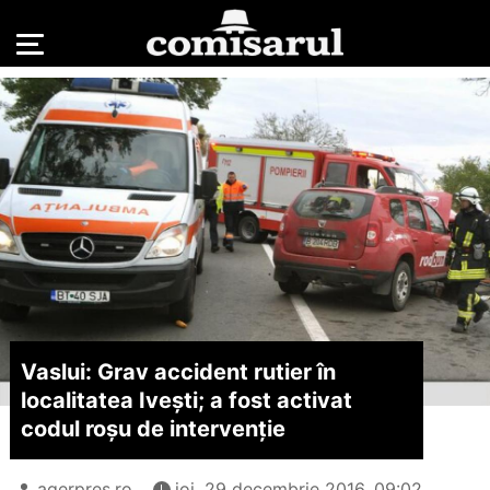
Vaslui: Grav accident rutier în
localitatea Ivești; a fost activat
codul roșu de intervenție
agerpres.ro
joi, 29 decembrie 2016, 09:02