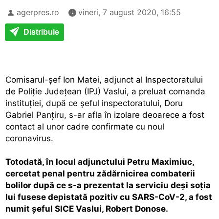
agerpres.ro
vineri, 7 august 2020, 16:55
Distribuie
Comisarul-şef Ion Matei, adjunct al Inspectoratului
de Poliţie Judeţean (IPJ) Vaslui, a preluat comanda
instituţiei, după ce şeful inspectoratului, Doru
Gabriel Panţiru, s-ar afla în izolare deoarece a fost
contact al unor cadre confirmate cu noul
coronavirus.
Totodată, în locul adjunctului Petru Maximiuc,
cercetat penal pentru zădărnicirea combaterii
bolilor după ce s-a prezentat la serviciu deşi soţia
lui fusese depistată pozitiv cu SARS-CoV-2, a fost
numit şeful SICE Vaslui, Robert Donose.