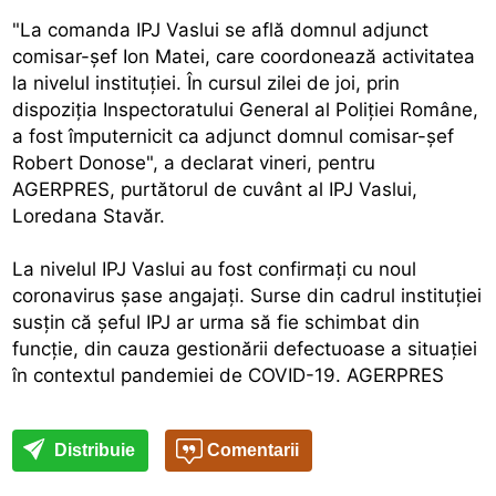
"La comanda IPJ Vaslui se află domnul adjunct
comisar-şef Ion Matei, care coordonează activitatea
la nivelul instituţiei. În cursul zilei de joi, prin
dispoziţia Inspectoratului General al Poliţiei Române,
a fost împuternicit ca adjunct domnul comisar-şef
Robert Donose", a declarat vineri, pentru
AGERPRES, purtătorul de cuvânt al IPJ Vaslui,
Loredana Stavăr.
La nivelul IPJ Vaslui au fost confirmaţi cu noul
coronavirus şase angajaţi. Surse din cadrul instituţiei
susţin că şeful IPJ ar urma să fie schimbat din
funcţie, din cauza gestionării defectuoase a situaţiei
în contextul pandemiei de COVID-19. AGERPRES
Distribuie
Comentarii