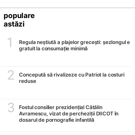
populare
astăzi
1
Regula neștiută a plajelor grecești: șezlongul e
gratuit la consumație minimă
2
Concepută să rivalizeze cu Patriot la costuri
reduse
3
Fostul consilier prezidențial Cătălin
Avramescu, vizat de percheziții DIICOT în
dosarul de pornografie infantilă