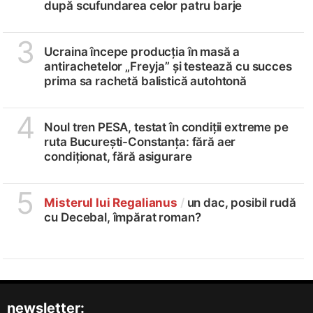
după scufundarea celor patru barje
3
Ucraina începe producția în masă a
antirachetelor „Freyja” și testează cu succes
prima sa rachetă balistică autohtonă
4
Noul tren PESA, testat în condiții extreme pe
ruta București-Constanța: fără aer
condiționat, fără asigurare
5
Misterul lui Regalianus
/
un dac, posibil rudă
cu Decebal, împărat roman?
newsletter: