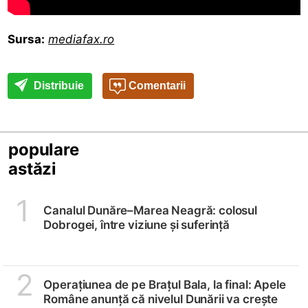
Sursa:
mediafax.ro
Distribuie
Comentarii
populare
astăzi
1
Canalul Dunăre–Marea Neagră: colosul
Dobrogei, între viziune și suferință
2
Operațiunea de pe Brațul Bala, la final: Apele
Române anunță că nivelul Dunării va crește