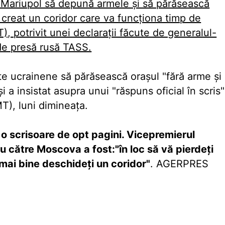
a Mariupol să depună armele şi să părăsească
i creat un coridor care va funcţiona timp de
 potrivit unei declaraţii făcute de generalul-
de presă rusă TASS.
te ucrainene să părăsească oraşul "fără arme şi
 a insistat asupra unui "răspuns oficial în scris"
T), luni dimineaţa.
 o scrisoare de opt pagini. Vicepremierul
 către Moscova a fost:"în loc să vă pierdeţi
mai bine deschideţi un coridor"
. AGERPRES