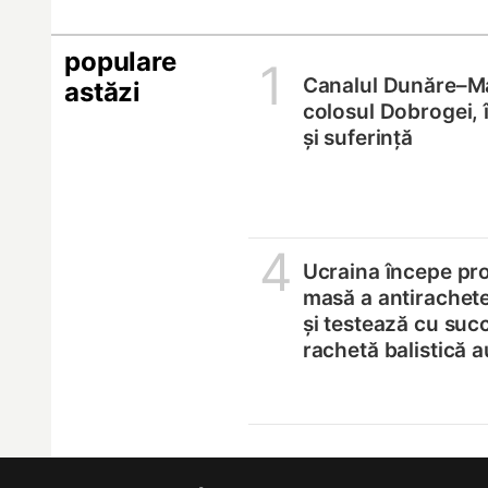
populare
1
Canalul Dunăre–M
astăzi
colosul Dobrogei, 
și suferință
4
Ucraina începe pro
masă a antirachete
și testează cu suc
rachetă balistică 