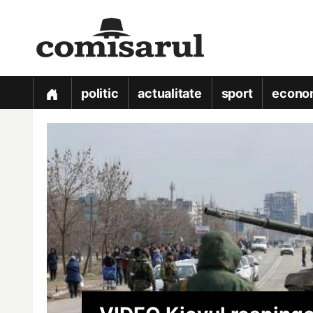
politic
actualitate
sport
econo