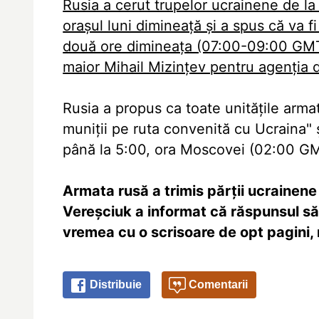
Rusia a cerut trupelor ucrainene de l
oraşul luni dimineaţă şi a spus că va f
două ore dimineaţa (07:00-09:00 GMT),
maior Mihail Mizinţev pentru agenţia 
Rusia a propus ca toate unităţile arma
muniţii pe ruta convenită cu Ucraina" şi
până la 5:00, ora Moscovei (02:00 GM
Armata rusă a trimis părţii ucrainene
Vereşciuk a informat că răspunsul său
vremea cu o scrisoare de opt pagini, 
Distribuie
Comentarii