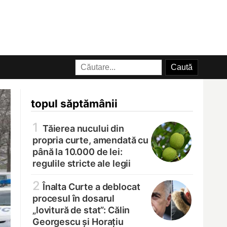
topul săptămânii
1
Tăierea nucului din
propria curte, amendată cu
până la 10.000 de lei:
regulile stricte ale legii
2
Înalta Curte a deblocat
procesul în dosarul
„lovitură de stat”: Călin
Georgescu și Horațiu