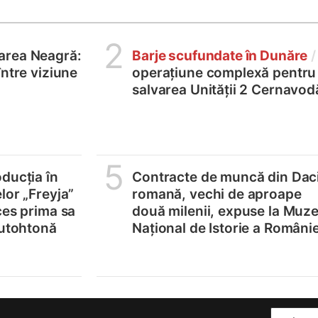
2
area Neagră:
Barje scufundate în Dunăre
/
între viziune
operațiune complexă pentru
salvarea Unității 2 Cernavod
5
ducția în
Contracte de muncă din Dac
lor „Freyja”
romană, vechi de aproape
ces prima sa
două milenii, expuse la Muze
autohtonă
Național de Istorie a Românie