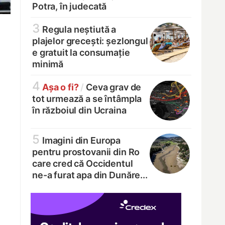
Potra, în judecată
3
Regula neștiută a
plajelor grecești: șezlongul
e gratuit la consumație
minimă
4
Așa o fi?
/
Ceva grav de
tot urmează a se întâmpla
în războiul din Ucraina
5
Imagini din Europa
pentru prostovanii din Ro
care cred că Occidentul
ne-a furat apa din Dunăre...