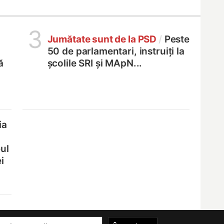
3
Jumătate sunt de la PSD
/
Peste
50 de parlamentari, instruiți la
ă
școlile SRI și MApN...
ia
ul
i