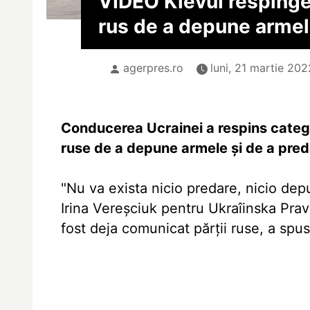
VIDEO Kievul resping
rus de a depune armel
agerpres.ro
luni, 21 martie 202
Conducerea Ucrainei a respins catego
ruse de a depune armele şi de a pred
"Nu va exista nicio predare, nicio dep
Irina Vereşciuk pentru Ukraîinska Pravd
fost deja comunicat părţii ruse, a spus