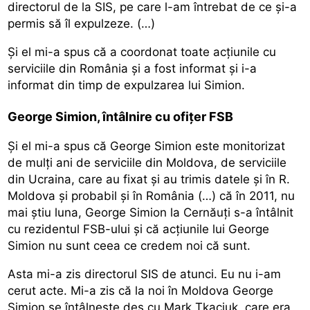
directorul de la SIS, pe care l-am întrebat de ce şi-a
permis să îl expulzeze. (…)
Şi el mi-a spus că a coordonat toate acţiunile cu
serviciile din România şi a fost informat şi i-a
informat din timp de expulzarea lui Simion.
George Simion, întâlnire cu ofițer FSB
Şi el mi-a spus că George Simion este monitorizat
de mulţi ani de serviciile din Moldova, de serviciile
din Ucraina, care au fixat şi au trimis datele şi în R.
Moldova şi probabil şi în România (…) că în 2011, nu
mai ştiu luna, George Simion la Cernăuţi s-a întâlnit
cu rezidentul FSB-ului şi că acţiunile lui George
Simion nu sunt ceea ce credem noi că sunt.
Asta mi-a zis directorul SIS de atunci. Eu nu i-am
cerut acte. Mi-a zis că la noi în Moldova George
Simion se întâlneşte des cu Mark Tkaciuk, care era