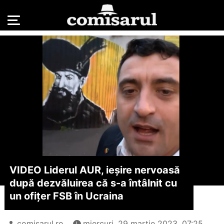
VIDEO Liderul AUR, ieșire nervoasă
după dezvăluirea că s-a întâlnit cu
un ofițer FSB în Ucraina
comisarul.ro
miercuri, 29 martie 2023, 07:25