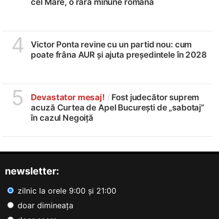
cel Mare, o rară minune romană
4
Victor Ponta revine cu un partid nou: cum
poate frâna AUR și ajuta președintele în 2028
5
Devastator mesaj!
/
Fost judecător suprem
acuză Curtea de Apel București de „sabotaj”
în cazul Negoiță
newsletter:
zilnic la orele 9:00 și 21:00
doar dimineața