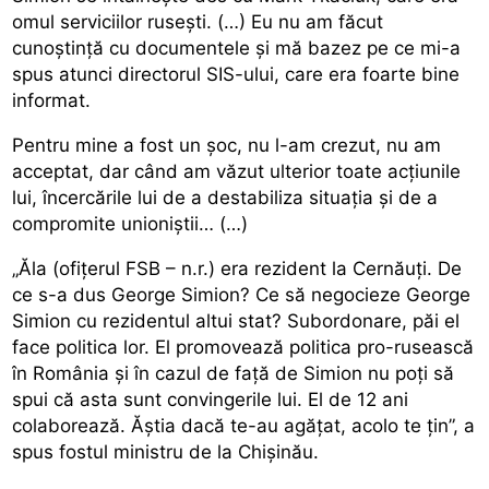
omul serviciilor ruseşti. (…) Eu nu am făcut
cunoştinţă cu documentele şi mă bazez pe ce mi-a
spus atunci directorul SIS-ului, care era foarte bine
informat.
Pentru mine a fost un şoc, nu l-am crezut, nu am
acceptat, dar când am văzut ulterior toate acţiunile
lui, încercările lui de a destabiliza situaţia şi de a
compromite unioniştii… (…)
„Ăla (ofițerul FSB – n.r.) era rezident la Cernăuţi. De
ce s-a dus George Simion? Ce să negocieze George
Simion cu rezidentul altui stat? Subordonare, păi el
face politica lor. El promovează politica pro-rusească
în România şi în cazul de faţă de Simion nu poţi să
spui că asta sunt convingerile lui. El de 12 ani
colaborează. Ăştia dacă te-au agăţat, acolo te ţin”, a
spus fostul ministru de la Chișinău.