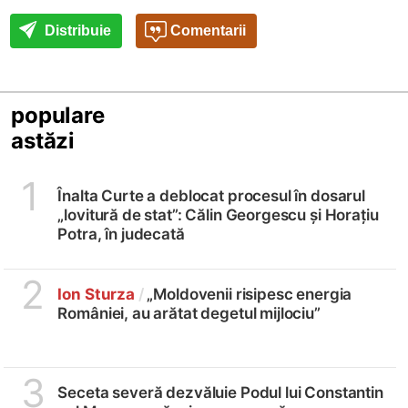
Distribuie
Comentarii
populare
astăzi
1
Înalta Curte a deblocat procesul în dosarul
„lovitură de stat”: Călin Georgescu și Horațiu
Potra, în judecată
2
Ion Sturza
/
„Moldovenii risipesc energia
României, au arătat degetul mijlociu”
3
Seceta severă dezvăluie Podul lui Constantin