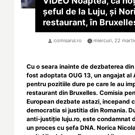
VIDEO Noaptea, ca hoți
șeful de la Luju, și Nor
restaurant, în Bruxelle
comisarul.ro
miercuri, 22 marti
Cu o seara inainte de dezbaterea din
fost adoptata OUG 13, un angajat al 
pentru pozitiile dure pe care le au im
restaurant din Bruxelles. Comisia pent
European dezbate astazi, incepand cu
democratia si justitia din Romania. Du
anti-justiție luju.ro, este condamnat d
un proces cu șefa DNA. Norica Nicolai