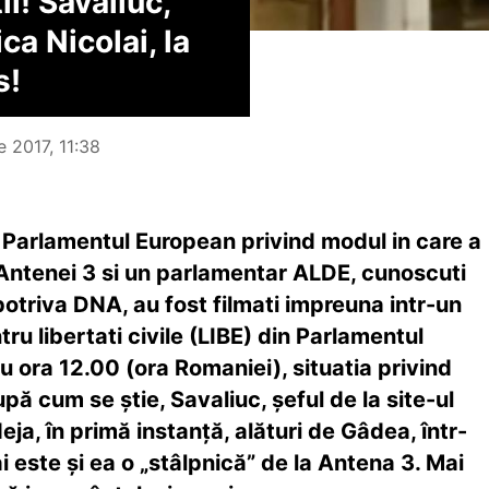
i! Savaliuc,
ica Nicolai, la
s!
e 2017, 11:38
 Parlamentul European privind modul in care a
Antenei 3 si un parlamentar ALDE, cunoscuti
potriva DNA, au fost filmati impreuna intr-un
ru libertati civile (LIBE) din Parlamentul
 ora 12.00 (ora Romaniei), situatia privind
pă cum se știe, Savaliuc, șeful de la site-ul
eja, în primă instanță, alături de Gâdea, într-
 este și ea o „stâlpnică” de la Antena 3. Mai