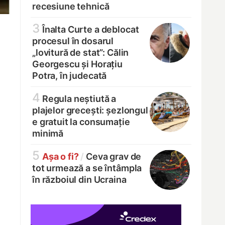
recesiune tehnică
3
Înalta Curte a deblocat
procesul în dosarul
„lovitură de stat”: Călin
Georgescu și Horațiu
Potra, în judecată
4
Regula neștiută a
plajelor grecești: șezlongul
e gratuit la consumație
minimă
5
Așa o fi?
/
Ceva grav de
tot urmează a se întâmpla
în războiul din Ucraina