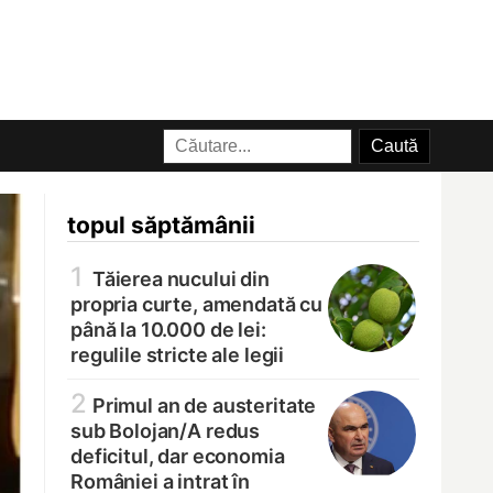
topul săptămânii
1
Tăierea nucului din
propria curte, amendată cu
până la 10.000 de lei:
regulile stricte ale legii
2
Primul an de austeritate
sub Bolojan/
A redus
deficitul, dar economia
României a intrat în