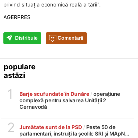
privind situația economică reală a țării".
AGERPRES
Distribuie
Comentarii
populare
astăzi
1
Barje scufundate în Dunăre
/
operațiune
complexă pentru salvarea Unității 2
Cernavodă
2
Jumătate sunt de la PSD
/
Peste 50 de
parlamentari, instruiți la școlile SRI și MApN...