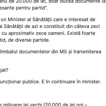
alariu de 20.000 de lei, doar ducea documente la
resante pentru partid”.
un Minister al Sănătăţii care e interesat de
 Sănătăţii de azi e constituit din câteva zeci
 cu aproximativ zece oameni. Există foarte
tid, de diverse partide.
plimbatul documentelor din MS și transmiterea
jat?
uncționar publice. E în continuare în minister.
milioane lei vechi (20.000 de lei noi –