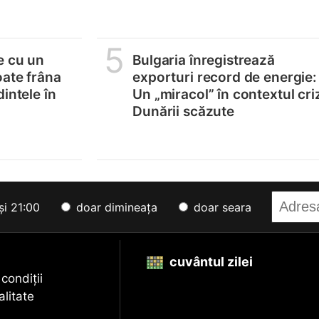
5
e cu un
Bulgaria înregistrează
oate frâna
exporturi record de energie:
intele în
Un „miracol” în contextul cri
Dunării scăzute
și 21:00
doar dimineața
doar seara
cuvântul zilei
 condiții
alitate