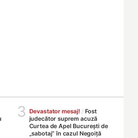
3
Devastator mesaj!
/
Fost
u
judecător suprem acuză
Curtea de Apel București de
„sabotaj” în cazul Negoiță