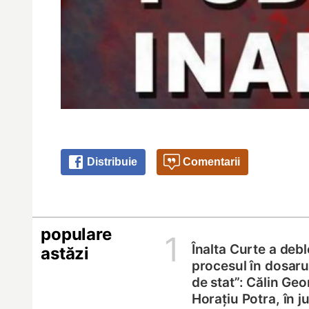
Distribuie
Comentarii
populare
1
Înalta Curte a deb
astăzi
procesul în dosarul
de stat”: Călin Geo
Horațiu Potra, în 