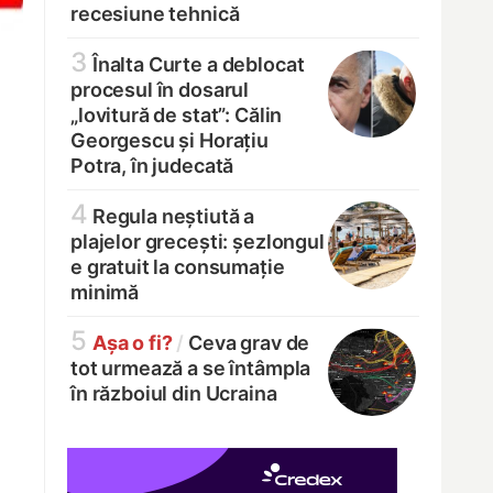
recesiune tehnică
3
Înalta Curte a deblocat
procesul în dosarul
„lovitură de stat”: Călin
Georgescu și Horațiu
Potra, în judecată
4
Regula neștiută a
plajelor grecești: șezlongul
e gratuit la consumație
minimă
5
Așa o fi?
/
Ceva grav de
tot urmează a se întâmpla
în războiul din Ucraina