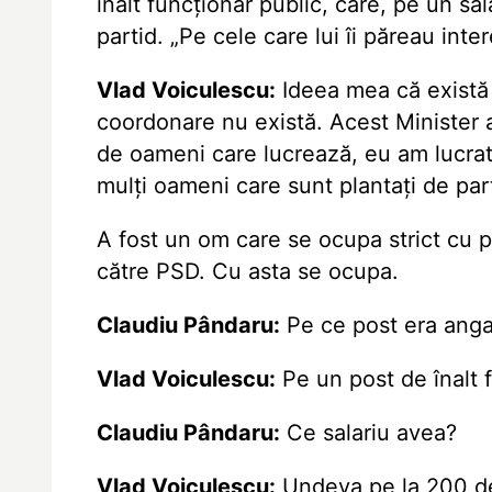
înalt funcţionar public, care, pe un s
partid. „Pe cele care lui îi păreau inte
Vlad Voiculescu:
Ideea mea că există 
coordonare nu există. Acest Minister al
de oameni care lucrează, eu am lucrat
mulți oameni care sunt plantați de par
A fost un om care se ocupa strict cu 
către PSD. Cu asta se ocupa.
Claudiu Pândaru:
Pe ce post era anga
Vlad Voiculescu:
Pe un post de înalt f
Claudiu Pândaru:
Ce salariu avea?
Vlad Voiculescu:
Undeva pe la 200 de 