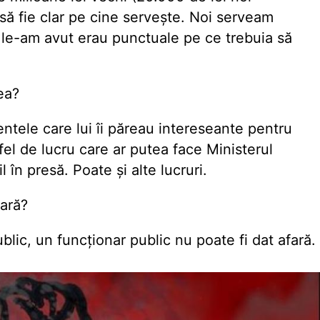
e să fie clar pe cine serveşte. Noi serveam
re le-am avut erau punctuale pe ce trebuia să
ea?
ele care lui îi păreau intereseante pentru
 fel de lucru care ar putea face Ministerul
 în presă. Poate şi alte lucruri.
fară?
ublic, un funcționar public nu poate fi dat afară.