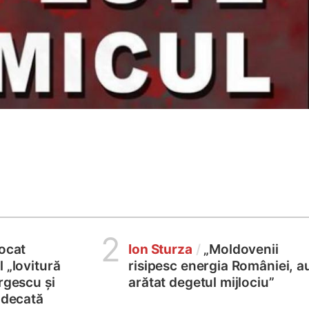
2
locat
Ion Sturza
/
„Moldovenii
 „lovitură
risipesc energia României, a
rgescu și
arătat degetul mijlociu”
judecată