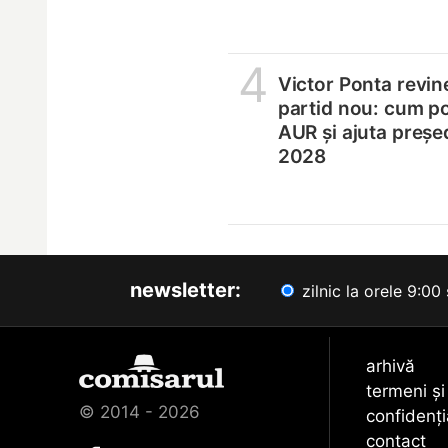
4
Victor Ponta revin
partid nou: cum p
AUR și ajuta președ
2028
newsletter:
zilnic la orele 9:00 
arhivă
termeni și
© 2014 - 2026
confidenți
contact