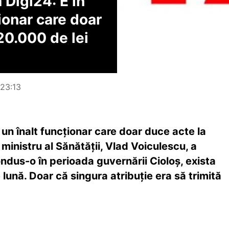
 Digi24: E în
ionar care doar
20.000 de lei
 23:13
r un înalt funcţionar care doar duce acte la
 ministru al Sănătăţii, Vlad Voiculescu, a
condus-o în perioada guvernării Cioloş, exista
 lună. Doar că singura atribuţie era să trimită