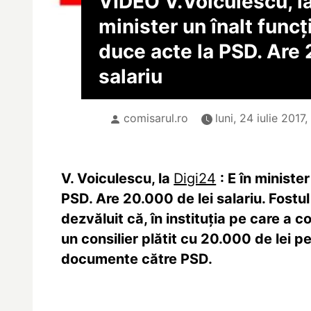
VIDEO V.Voiculescu, la
minister un înalt funcţ
duce acte la PSD. Are 
salariu
comisarul.ro
luni, 24 iulie 2017,
V. Voiculescu, la
Digi24
: E în ministe
PSD. Are 20.000 de lei salariu. Fostul
dezvăluit că, în instituţia pe care a 
un consilier plătit cu 20.000 de lei pe
documente către PSD.