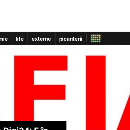
mie
life
externe
picanterii