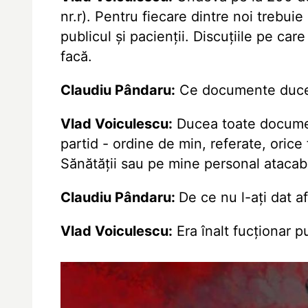
nr.r). Pentru fiecare dintre noi trebui
publicul şi pacienţii. Discuţiile pe ca
facă.
Claudiu Pândaru:
Ce documente duc
Vlad Voiculescu:
Ducea toate document
partid - ordine de min, referate, orice
Sănătăţii sau pe mine personal atacabil
Claudiu Pândaru:
De ce nu l-aţi dat a
Vlad Voiculescu:
Era înalt fucționar p