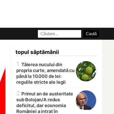
topul săptămânii
1
Tăierea nucului din
propria curte, amendată cu
până la 10.000 de lei:
regulile stricte ale legii
2
Primul an de austeritate
sub Bolojan/
A redus
deficitul, dar economia
României a intrat în