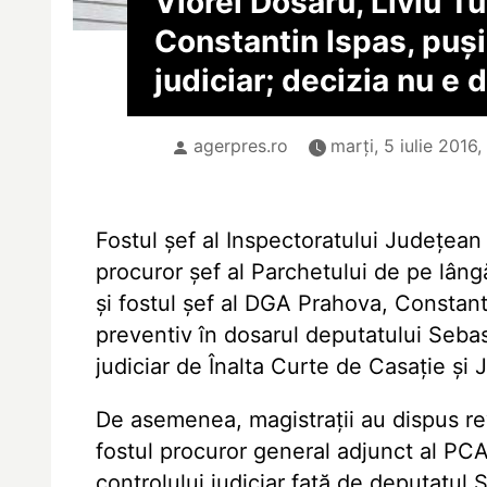
Viorel Dosaru, Liviu T
Constantin Ispas, puși
judiciar; decizia nu e d
agerpres.ro
marți, 5 iulie 2016
Fostul șef al Inspectoratului Județean 
procuror șef al Parchetului de pe lâng
și fostul șef al DGA Prahova, Constanti
preventiv în dosarul deputatului Sebast
judiciar de Înalta Curte de Casație și J
De asemenea, magistrații au dispus rev
fostul procuror general adjunct al PCA
controlului judiciar față de deputatul 