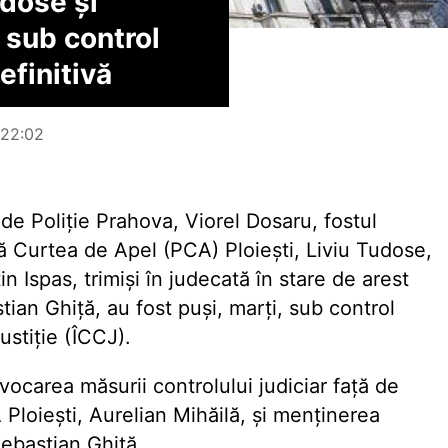
udose și
 sub control
efinitivă
, 22:02
de Poliție Prahova, Viorel Dosaru, fostul
ă Curtea de Apel (PCA) Ploiești, Liviu Tudose,
n Ispas, trimiși în judecată în stare de arest
ian Ghiță, au fost puși, marți, sub control
ustiție (ÎCCJ).
ocarea măsurii controlului judiciar față de
 Ploiești, Aurelian Mihăilă, și menținerea
Sebastian Ghiță.