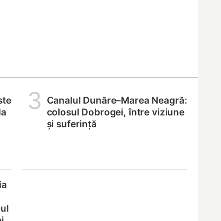
3
ste
Canalul Dunăre–Marea Neagră:
la
colosul Dobrogei, între viziune
și suferință
ia
ul
i