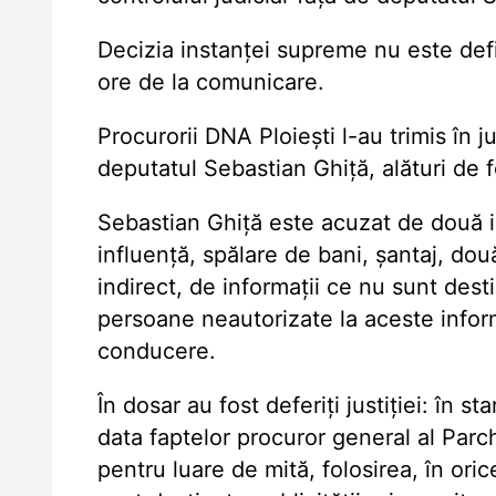
Decizia instanței supreme nu este defi
ore de la comunicare.
Procurorii DNA Ploiești l-au trimis în 
deputatul Sebastian Ghiță, alături de fo
Sebastian Ghiță este acuzat de două i
influență, spălare de bani, șantaj, două
indirect, de informații ce nu sunt dest
persoane neautorizate la aceste infor
conducere.
În dosar au fost deferiți justiției: în 
data faptelor procuror general al Parc
pentru luare de mită, folosirea, în ori