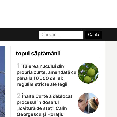
topul săptămânii
1
Tăierea nucului din
propria curte, amendată cu
până la 10.000 de lei:
regulile stricte ale legii
2
Înalta Curte a deblocat
procesul în dosarul
„lovitură de stat”: Călin
Georgescu și Horațiu