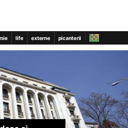
mie
life
externe
picanterii