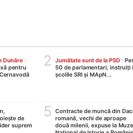
2
în Dunăre
/
Jumătate sunt de la PSD
/
Pe
xă pentru
50 de parlamentari, instruiți 
2 Cernavodă
școlile SRI și MApN...
5
n,
Contracte de muncă din Dac
oiește de
romană, vechi de aproape
 lider suprem
două milenii, expuse la Muze
Național de Istorie a Românie