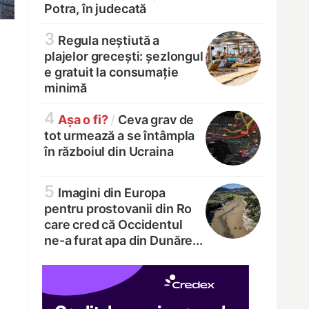
Potra, în judecată
3
Regula neștiută a
plajelor grecești: șezlongul
e gratuit la consumație
minimă
4
Așa o fi?
/
Ceva grav de
tot urmează a se întâmpla
în războiul din Ucraina
5
Imagini din Europa
pentru prostovanii din Ro
care cred că Occidentul
ne-a furat apa din Dunăre...