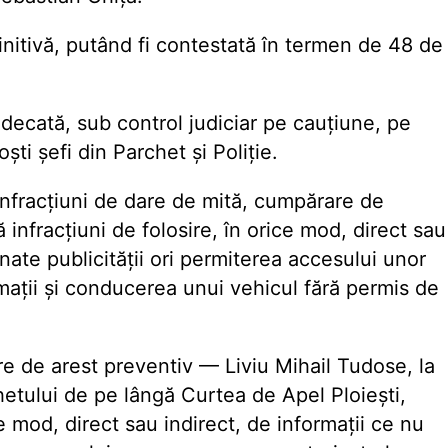
nitivă, putând fi contestată în termen de 48 de
judecată, sub control judiciar pe cauțiune, pe
ști șefi din Parchet și Poliție.
nfracțiuni de dare de mită, cumpărare de
 infracțiuni de folosire, în orice mod, direct sau
inate publicității ori permiterea accesului unor
mații și conducerea unui vehicul fără permis de
stare de arest preventiv — Liviu Mihail Tudose, la
hetului de pe lângă Curtea de Apel Ploiești,
ce mod, direct sau indirect, de informații ce nu