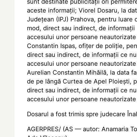
sunt destinate publicității ori permit
aceste informații; Viorel Dosaru, la dat
Județean (IPJ) Prahova, pentru luare de
mod, direct sau indirect, de informații
accesului unor persoane neautorizate l
Constantin Ispas, ofițer de poliție, pen
direct sau indirect, de informații ce nu
accesului unor persoane neautorizate l
Aurelian Constantin Mihăilă, la data f
de pe lângă Curtea de Apel Ploiești, p
direct sau indirect, de informații ce nu
accesului unor persoane neautorizate l
Dosarul a fost trimis spre judecare Înal
AGERPRES/ (AS — autor: Anamaria Toma