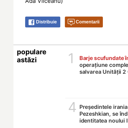
Ada Vîlceanu)
Distribuie
Comentarii
populare
1
Barje scufundate 
astăzi
operațiune comple
salvarea Unității 
4
Președintele irania
Pezeshkian, se înd
identitatea noului