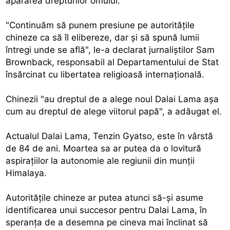
apărarea drepturilor omului.
"Continuăm să punem presiune pe autorităţile
chineze ca să îl elibereze, dar şi să spună lumii
întregi unde se află", le-a declarat jurnaliştilor Sam
Brownback, responsabil al Departamentului de Stat
însărcinat cu libertatea religioasă internaţională.
Chinezii "au dreptul de a alege noul Dalai Lama aşa
cum au dreptul de alege viitorul papă", a adăugat el.
Actualul Dalai Lama, Tenzin Gyatso, este în vârstă
de 84 de ani. Moartea sa ar putea da o lovitură
aspiraţiilor la autonomie ale regiunii din munţii
Himalaya.
Autorităţile chineze ar putea atunci să-şi asume
identificarea unui succesor pentru Dalai Lama, în
speranţa de a desemna pe cineva mai înclinat să