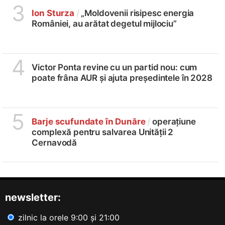
3
Ion Sturza
/
„Moldovenii risipesc energia
României, au arătat degetul mijlociu”
4
Victor Ponta revine cu un partid nou: cum
poate frâna AUR și ajuta președintele în 2028
5
Barje scufundate în Dunăre
/
operațiune
complexă pentru salvarea Unității 2
Cernavodă
newsletter:
zilnic la orele 9:00 și 21:00