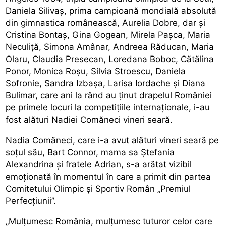
Daniela Silivaș, prima campioană mondială absolută
din gimnastica românească, Aurelia Dobre, dar și
Cristina Bontaș, Gina Gogean, Mirela Pașca, Maria
Neculiță, Simona Amânar, Andreea Răducan, Maria
Olaru, Claudia Presecan, Loredana Boboc, Cătălina
Ponor, Monica Roșu, Silvia Stroescu, Daniela
Sofronie, Sandra Izbașa, Larisa Iordache și Diana
Bulimar, care ani la rând au ținut drapelul României
pe primele locuri la competițiile internaționale, i-au
fost alături Nadiei Comăneci vineri seară.
Nadia Comăneci, care i-a avut alături vineri seară pe
soțul său, Bart Connor, mama sa Ștefania
Alexandrina și fratele Adrian, s-a arătat vizibil
emoționată în momentul în care a primit din partea
Comitetului Olimpic și Sportiv Român „Premiul
Perfecțiunii”.
„Mulțumesc România, mulțumesc tuturor celor care