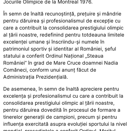
Jocurile Olimpice de la Montreal 1976.
În semn de înaltă recunoștință, prețuire și mândrie
pentru dăruirea și profesionalismul de excepție cu
care a contribuit la consolidarea prestigiului olimpic
al țării noastre, redefinind pentru totdeauna limitele
excelenței umane și înscriindu-și numele în
patrimoniul sportiv și identitar al României, șeful
statului a conferit Ordinul Național „Steaua
României” în grad de Mare Cruce doamnei Nadia
Comăneci, conform unui anunț făcut de
Administrația Prezidențială.
De asemenea, în semn de înaltă apreciere pentru
excelența și profesionalismul cu care a contribuit la
consolidarea prestigiului olimpic al țării noastre,
pentru dăruirea dovedită în procesul de formare a
tinerelor generații de campioni, precum și pentru
influența exercitată asupra evoluției sportului la nivel
mondial, președintele a conferit Ordinul „Meritul