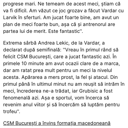
progrese mari. Ne temeam de acest meci, știam că
va fi dificil. Am văzut ce joc grozav a făcut Vardar cu
Larvik în sferturi. Am jucat foarte bine, am avut un
plan de meci foarte bun, așa că și antrenorul are
partea lui de merit. Este fantastic''.
Extrema sârbă Andrea Lekic, de la Vardar, a
declarat după semifinală: ''Vreau în primul rând să
felicit CSM București, care a jucat fantastic azi. În
primele 10 minute am avut ocazii clare de a marca,
dar am ratat prea mult pentru un meci la nivelul
acesta. Apărarea a mers prost, la fel și atacul. Din
primul până în ultimul minut nu am reușit să intrăm în
meci, încrederea ne-a trădat, iar Grubisic a fost
fenomenală azi. Așa e sportul, vom încerca să
revenim anul viitor și să încercăm să luptăm pentru
trofeu''.
CSM București a învins formația macedoneană