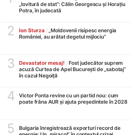
„lovitură de stat”: Călin Georgescu și Horațiu
Potra, în judecată
2
Ion Sturza
/
„Moldovenii risipesc energia
României, au arătat degetul mijlociu”
3
Devastator mesaj!
/
Fost judecător suprem
acuză Curtea de Apel București de „sabotaj”
în cazul Negoiță
4
Victor Ponta revine cu un partid nou: cum
poate frâna AUR și ajuta președintele în 2028
5
Bulgaria înregistrează exporturi record de
energie: Un „miracol” în contextul crizei