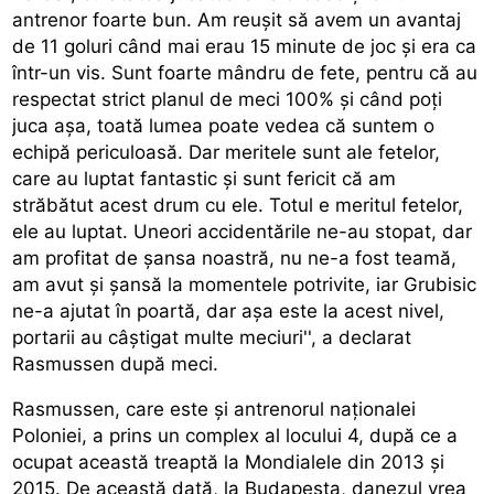
antrenor foarte bun. Am reușit să avem un avantaj
de 11 goluri când mai erau 15 minute de joc și era ca
într-un vis. Sunt foarte mândru de fete, pentru că au
respectat strict planul de meci 100% și când poți
juca așa, toată lumea poate vedea că suntem o
echipă periculoasă. Dar meritele sunt ale fetelor,
care au luptat fantastic și sunt fericit că am
străbătut acest drum cu ele. Totul e meritul fetelor,
ele au luptat. Uneori accidentările ne-au stopat, dar
am profitat de șansa noastră, nu ne-a fost teamă,
am avut și șansă la momentele potrivite, iar Grubisic
ne-a ajutat în poartă, dar așa este la acest nivel,
portarii au câștigat multe meciuri'', a declarat
Rasmussen după meci.
Rasmussen, care este și antrenorul naționalei
Poloniei, a prins un complex al locului 4, după ce a
ocupat această treaptă la Mondialele din 2013 și
2015. De această dată, la Budapesta, danezul vrea