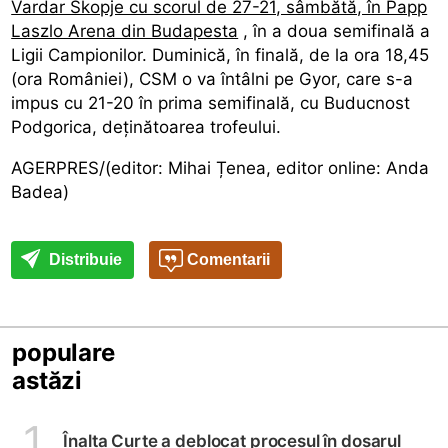
Vardar Skopje cu scorul de 27-21, sâmbătă, în Papp
Laszlo Arena din Budapesta
, în a doua semifinală a
Ligii Campionilor. Duminică, în finală, de la ora 18,45
(ora României), CSM o va întâlni pe Gyor, care s-a
impus cu 21-20 în prima semifinală, cu Buducnost
Podgorica, deținătoarea trofeului.
AGERPRES/(editor: Mihai Țenea, editor online: Anda
Badea)
Distribuie
Comentarii
populare
astăzi
1
Înalta Curte a deblocat procesul în dosarul