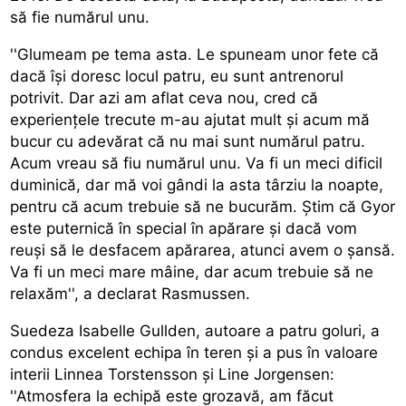
să fie numărul unu.
''Glumeam pe tema asta. Le spuneam unor fete că
dacă își doresc locul patru, eu sunt antrenorul
potrivit. Dar azi am aflat ceva nou, cred că
experiențele trecute m-au ajutat mult și acum mă
bucur cu adevărat că nu mai sunt numărul patru.
Acum vreau să fiu numărul unu. Va fi un meci dificil
duminică, dar mă voi gândi la asta târziu la noapte,
pentru că acum trebuie să ne bucurăm. Știm că Gyor
este puternică în special în apărare și dacă vom
reuși să le desfacem apărarea, atunci avem o șansă.
Va fi un meci mare mâine, dar acum trebuie să ne
relaxăm'', a declarat Rasmussen.
Suedeza Isabelle Gullden, autoare a patru goluri, a
condus excelent echipa în teren și a pus în valoare
interii Linnea Torstensson și Line Jorgensen:
''Atmosfera la echipă este grozavă, am făcut