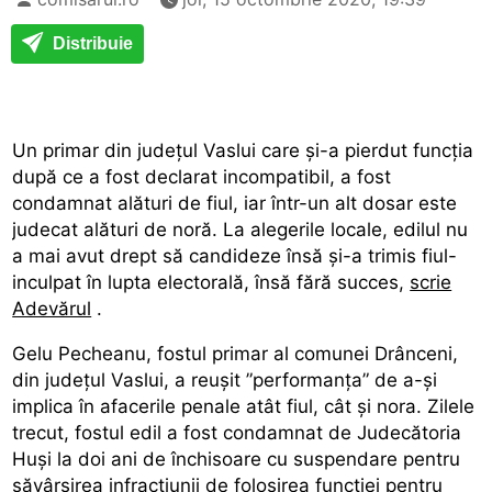
Distribuie
Un primar din judeţul Vaslui care şi-a pierdut funcţia
după ce a fost declarat incompatibil, a fost
condamnat alături de fiul, iar într-un alt dosar este
judecat alături de noră. La alegerile locale, edilul nu
a mai avut drept să candideze însă şi-a trimis fiul-
inculpat în lupta electorală, însă fără succes,
scrie
Adevărul
.
Gelu Pecheanu, fostul primar al comunei Drânceni,
din judeţul Vaslui, a reuşit ”performanţa” de a-şi
implica în afacerile penale atât fiul, cât şi nora. Zilele
trecut, fostul edil a fost condamnat de Judecătoria
Huşi la doi ani de închisoare cu suspendare pentru
săvârşirea infracţiunii de folosirea funcţiei pentru