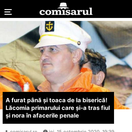
A furat până şi toaca de la biserică!
Lăcomia primarului care şi-a tras fiul
şi nora în afacerile penale
comisarul.ro
joi, 15 octombrie 2020, 19:39