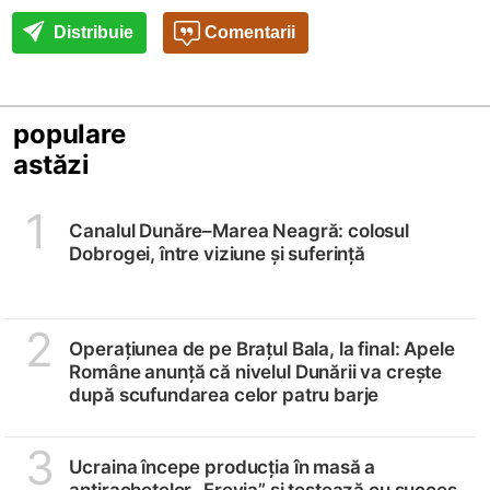
Distribuie
Comentarii
populare
astăzi
1
Canalul Dunăre–Marea Neagră: colosul
Dobrogei, între viziune și suferință
2
Operațiunea de pe Brațul Bala, la final: Apele
Române anunță că nivelul Dunării va crește
după scufundarea celor patru barje
3
Ucraina începe producția în masă a
antirachetelor „Freyja” și testează cu succes