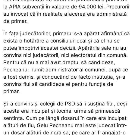
la APIA subvenţii în valoare de 94.000 lei. Procurorii
au invocat că în realitate afacerea era administrată
de primar.
În faţa judecătorilor, primarul s-a apărat afirmând că
exista o hotărâre a consiliului local şi că el nu se
putea împotrivi acestei decizii. Apărările sale nu au
convins nici judecătorii, nici electoratul din comună.
Pentru că nu a mai avut dreptul să candideze,
Pecheanu, numit administrator al comunei, după ce
a fost demis, şi conducând de facto instituţia, şi-a
convins fiul să candideze el pentru funcţia de
primar.
Şi-a convins şi colegii de PSD să-i susţină fiul, deşi
acesta era inculpat şi tocmai urma să primească
sentinţa. Cum pe lângă dosarul în care era inculpat
alături de fiu, Gelu Pecheanu mai este judecat într-
un dosar alături de nora sa, pe care ar fi angajat-o