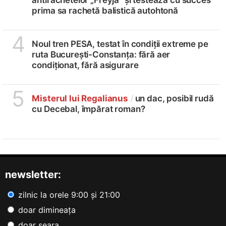
prima sa rachetă balistică autohtonă
4
Noul tren PESA, testat în condiții extreme pe
ruta București-Constanța: fără aer
condiționat, fără asigurare
5
Misterul lui Regalianus
/
un dac, posibil rudă
cu Decebal, împărat roman?
newsletter:
zilnic la orele 9:00 și 21:00
doar dimineața
doar seara