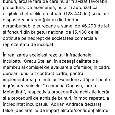
bunuri, eroare fără de care nu ar fi avizat favorabil
procedura. De asemenea, nu ar fi autorizat ca
eligibile cheltuielile efectuate (123.440 lei) şi nu ar fi
dispus decontarea (plata) din fonduri
nerambursabile europene a sumei de 46.290 de lei
şi fonduri din bugetul naţional de 15.430 de lei,
obţinute pe nedrept de societatea comercială
reprezentată de inculpat.
În realizarea aceleiaşi rezoluţii infracţionale
inculpatul Grecu Stelian, în aceeaşi calitate de
membru al comisiei de evaluare a ofertelor, în cadrul
derulării unui alt contract cadru, pentru
implementarea proiectului "Extindere adăpost pentru
îngrăşarea suinelor în comuna Gogoşu, judeţul
Mehedinţi", respectiv a procedurii de achiziţie lucrări
şi a procedurii de achiziţie bunuri, în mod repetat, a
încredinţat inculpatului Adrian Andreca declaraţii
false (declaraţiile de imparţialitate/confidenţialitate