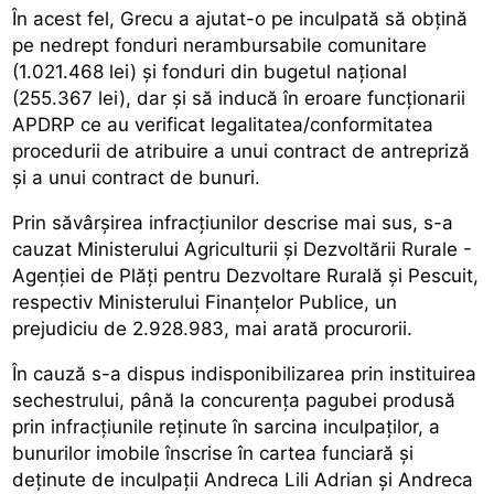
În acest fel, Grecu a ajutat-o pe inculpată să obţină
pe nedrept fonduri nerambursabile comunitare
(1.021.468 lei) şi fonduri din bugetul naţional
(255.367 lei), dar şi să inducă în eroare funcţionarii
APDRP ce au verificat legalitatea/conformitatea
procedurii de atribuire a unui contract de antrepriză
şi a unui contract de bunuri.
Prin săvârşirea infracţiunilor descrise mai sus, s-a
cauzat Ministerului Agriculturii şi Dezvoltării Rurale -
Agenţiei de Plăţi pentru Dezvoltare Rurală şi Pescuit,
respectiv Ministerului Finanţelor Publice, un
prejudiciu de 2.928.983, mai arată procurorii.
În cauză s-a dispus indisponibilizarea prin instituirea
sechestrului, până la concurenţa pagubei produsă
prin infracţiunile reţinute în sarcina inculpaţilor, a
bunurilor imobile înscrise în cartea funciară şi
deţinute de inculpaţii Andreca Lili Adrian şi Andreca