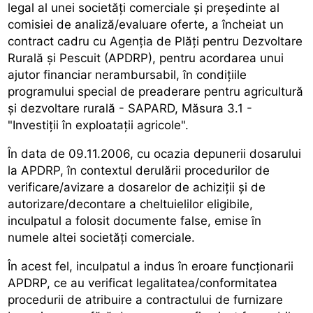
legal al unei societăţi comerciale şi preşedinte al
comisiei de analiză/evaluare oferte, a încheiat un
contract cadru cu Agenţia de Plăţi pentru Dezvoltare
Rurală şi Pescuit (APDRP), pentru acordarea unui
ajutor financiar nerambursabil, în condiţiile
programului special de preaderare pentru agricultură
şi dezvoltare rurală - SAPARD, Măsura 3.1 -
"Investiţii în exploataţii agricole".
În data de 09.11.2006, cu ocazia depunerii dosarului
la APDRP, în contextul derulării procedurilor de
verificare/avizare a dosarelor de achiziţii şi de
autorizare/decontare a cheltuielilor eligibile,
inculpatul a folosit documente false, emise în
numele altei societăţi comerciale.
În acest fel, inculpatul a indus în eroare funcţionarii
APDRP, ce au verificat legalitatea/conformitatea
procedurii de atribuire a contractului de furnizare