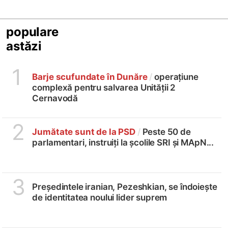
populare
astăzi
1
Barje scufundate în Dunăre
/
operațiune
complexă pentru salvarea Unității 2
Cernavodă
2
Jumătate sunt de la PSD
/
Peste 50 de
parlamentari, instruiți la școlile SRI și MApN...
3
Președintele iranian, Pezeshkian, se îndoiește
de identitatea noului lider suprem