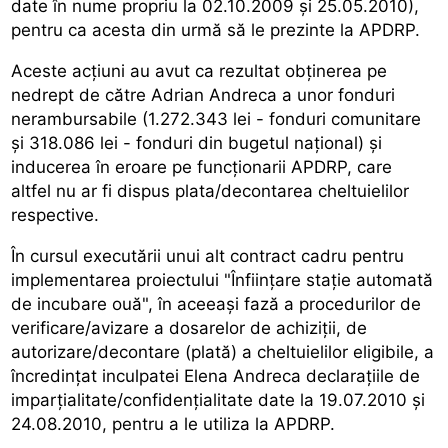
date în nume propriu la 02.10.2009 şi 25.05.2010),
pentru ca acesta din urmă să le prezinte la APDRP.
Aceste acţiuni au avut ca rezultat obţinerea pe
nedrept de către Adrian Andreca a unor fonduri
nerambursabile (1.272.343 lei - fonduri comunitare
şi 318.086 lei - fonduri din bugetul naţional) şi
inducerea în eroare pe funcţionarii APDRP, care
altfel nu ar fi dispus plata/decontarea cheltuielilor
respective.
În cursul executării unui alt contract cadru pentru
implementarea proiectului "Înfiinţare staţie automată
de incubare ouă", în aceeaşi fază a procedurilor de
verificare/avizare a dosarelor de achiziţii, de
autorizare/decontare (plată) a cheltuielilor eligibile, a
încredinţat inculpatei Elena Andreca declaraţiile de
imparţialitate/confidenţialitate date la 19.07.2010 şi
24.08.2010, pentru a le utiliza la APDRP.