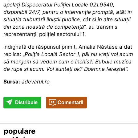
apelați Dispeceratul Poliției Locale 021.9540,
disponibil 24/7, pentru o intervenție promptă, atât în
situația tulburării liniștii publice, cât și în alte situații
din zona noastră de competență
”, au transmis
reprezentanții poliției sectorului 1.
Indignată de răspunsul primit,
Amalia Năstase
a dat
replica: „
Poliția Locală Sector 1, păi nu vreți voi acum
să mergem să vedem cum e închis?! Bubuie muzica
de rupe și acum. Voi sunteți ok? Doamne ferește!".
Sursa:
adevarul.ro
Distribuie
Comentarii
populare