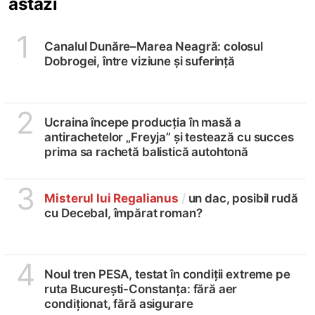
astăzi
1
Canalul Dunăre–Marea Neagră: colosul
Dobrogei, între viziune și suferință
2
Ucraina începe producția în masă a
antirachetelor „Freyja” și testează cu succes
prima sa rachetă balistică autohtonă
3
Misterul lui Regalianus
/
un dac, posibil rudă
cu Decebal, împărat roman?
4
Noul tren PESA, testat în condiții extreme pe
ruta București-Constanța: fără aer
condiționat, fără asigurare