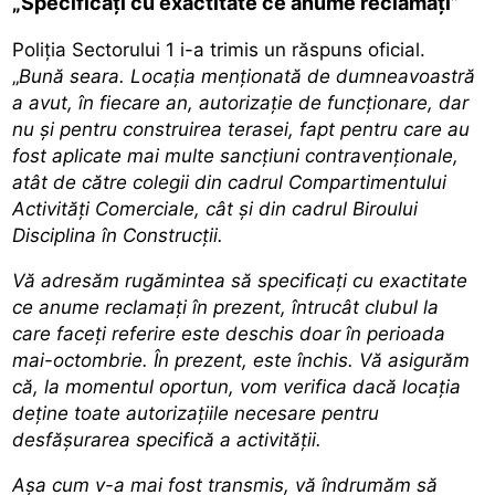
„Specificați cu exactitate ce anume reclamați”
Poliția Sectorului 1 i-a trimis un răspuns oficial.
„
Bună seara. Locația menționată de dumneavoastră
a avut, în fiecare an, autorizație de funcționare, dar
nu și pentru construirea terasei, fapt pentru care au
fost aplicate mai multe sancțiuni contravenționale,
atât de către colegii din cadrul Compartimentului
Activități Comerciale, cât și din cadrul Biroului
Disciplina în Construcții.
Vă adresăm rugămintea să specificați cu exactitate
ce anume reclamați în prezent, întrucât clubul la
care faceți referire este deschis doar în perioada
mai-octombrie. În prezent, este închis. Vă asigurăm
că, la momentul oportun, vom verifica dacă locația
deține toate autorizațiile necesare pentru
desfășurarea specifică a activității.
Așa cum v-a mai fost transmis, vă îndrumăm să