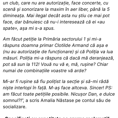
un club, care nu are autorizație, face concerte, cu
scenă și sonorizare la maxim în aer liber, până la 5
dimineața. Mai ilegal decât asta nu știu ce mai pot
face, dar bănuiesc că nu-i interesează că ei «au
spate», așa mi s-a spus.
Am făcut petiție la Primăria sectorului 1 și mi-a
răspuns doamna primar Clotilde Armand că așa e
(nu au autorizație de funcționare) și că Poliția va lua
măsuri. Poliția mi-a răspuns că dacă mă deranjează,
pot să sun la 112! Vouă nu vă e, mă, rușine? Chiar
numai de combinațiile voastre vă arde?
Mi-ar fi rușine să fiu polițist la secție și să-mi râdă
niște interlopi în față. M-aș face altceva. Sincer! PS:
am făcut toate petițiile posibile. Nicușor Dan, e dulce
somnul?!
”, a scris Amalia Năstase pe contul său de
socializare.