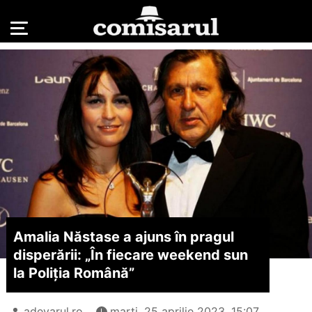
Amalia Năstase a ajuns în pragul
disperării: „În fiecare weekend sun
la Poliția Română”
adevarul.ro
marți, 25 aprilie 2023, 15:07