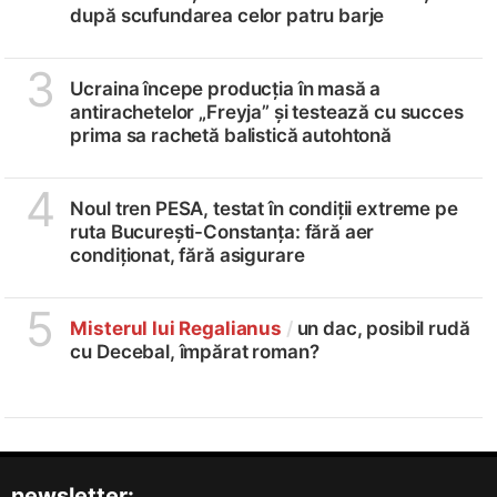
după scufundarea celor patru barje
3
Ucraina începe producția în masă a
antirachetelor „Freyja” și testează cu succes
prima sa rachetă balistică autohtonă
4
Noul tren PESA, testat în condiții extreme pe
ruta București-Constanța: fără aer
condiționat, fără asigurare
5
Misterul lui Regalianus
/
un dac, posibil rudă
cu Decebal, împărat roman?
newsletter: