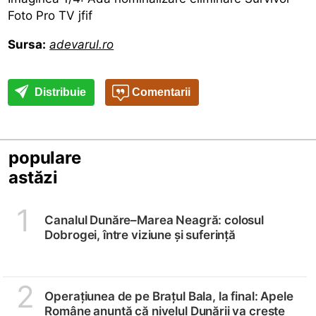
Foto Pro TV jfif
Sursa:
adevarul.ro
Distribuie
Comentarii
populare
astăzi
1
Canalul Dunăre–Marea Neagră: colosul
Dobrogei, între viziune și suferință
2
Operațiunea de pe Brațul Bala, la final: Apele
Române anunță că nivelul Dunării va crește