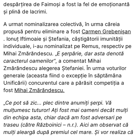
despărțirea de Faimoși a fost la fel de emoționantă
și plină de lacrimi.
A urmat nominalizarea colectivă, în urma căreia
propusă pentru eliminare a fost
Carmen Grebenișan
. Ionuț Iftimoaie și Ștefania, câștigătorii imunității
individuale, i-au nominalizat pe Remus, respectiv pe
Mihai Zmărăndescu. „
E șerpărie, dar asta denotă
caracterul oamenilor“
, a comentat Mihai
Zmărăndescu alegerea Ștefaniei. În urma voturilor
generale (aceasta fiind o excepție în săptămâna
Unificării) concurentul care a părăsit competiția a
fost
Mihai Zmărăndescu.
„
Ce pot să zic... plec dintre anumiți șerpi. Vă
mulțumesc tuturor! Ați fost mai oameni decât mulți
din echipa asta, chiar dacă am fost adversari pe
traseu (către Războinici – n.r.). Aici am observat că
mulți aleargă după premiul cel mare. Și vor realiza că