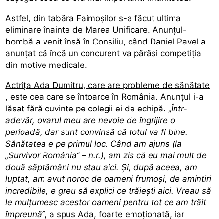
Astfel, din tabăra Faimoșilor s-a făcut ultima
eliminare înainte de Marea Unificare. Anunțul-
bombă a venit însă în Consiliu, când Daniel Pavel a
anunțat că încă un concurent va părăsi competiția
din motive medicale.
Actrița Ada Dumitru, care are probleme de sănătate
, este cea care se întoarce în România. Anunțul i-a
lăsat fără cuvinte pe colegii ei de echipă. „
Într-
adevăr, ovarul meu are nevoie de îngrijire o
perioadă, dar sunt convinsă că totul va fi bine.
Sănătatea e pe primul loc. Când am ajuns (la
„Survivor România“ – n.r.), am zis că eu mai mult de
două săptămâni nu stau aici. Și, după aceea, am
luptat, am avut noroc de oameni frumoși, de amintiri
incredibile, e greu să explici ce trăiești aici. Vreau să
le mulțumesc acestor oameni pentru tot ce am trăit
împreună“
, a spus Ada, foarte emoționată, iar