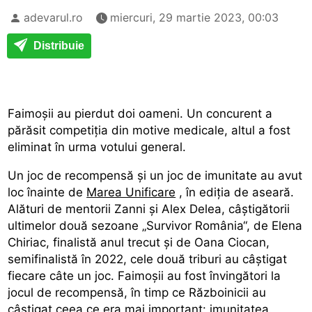
adevarul.ro
miercuri, 29 martie 2023, 00:03
Distribuie
Faimoșii au pierdut doi oameni. Un concurent a
părăsit competiția din motive medicale, altul a fost
eliminat în urma votului general.
Un joc de recompensă și un joc de imunitate au avut
loc înainte de
Marea Unificare
, în ediția de aseară.
Alături de mentorii Zanni și Alex Delea, câștigătorii
ultimelor două sezoane „Survivor România“, de Elena
Chiriac, finalistă anul trecut și de Oana Ciocan,
semifinalistă în 2022, cele două triburi au câștigat
fiecare câte un joc. Faimoșii au fost învingători la
jocul de recompensă, în timp ce Războinicii au
câștigat ceea ce era mai important: imunitatea.