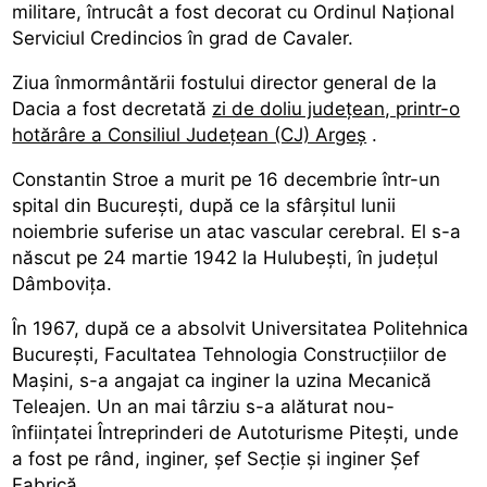
militare, întrucât a fost decorat cu Ordinul Național
Serviciul Credincios în grad de Cavaler.
Ziua înmormântării fostului director general de la
Dacia a fost decretată
zi de doliu județean, printr-o
hotărâre a Consiliul Județean (CJ) Argeș
.
Constantin Stroe a murit pe 16 decembrie într-un
spital din București, după ce la sfârșitul lunii
noiembrie suferise un atac vascular cerebral. El s-a
născut pe 24 martie 1942 la Hulubești, în județul
Dâmbovița.
În 1967, după ce a absolvit Universitatea Politehnica
București, Facultatea Tehnologia Construcțiilor de
Mașini, s-a angajat ca inginer la uzina Mecanică
Teleajen. Un an mai târziu s-a alăturat nou-
înființatei Întreprinderi de Autoturisme Pitești, unde
a fost pe rând, inginer, șef Secție și inginer Șef
Fabrică.