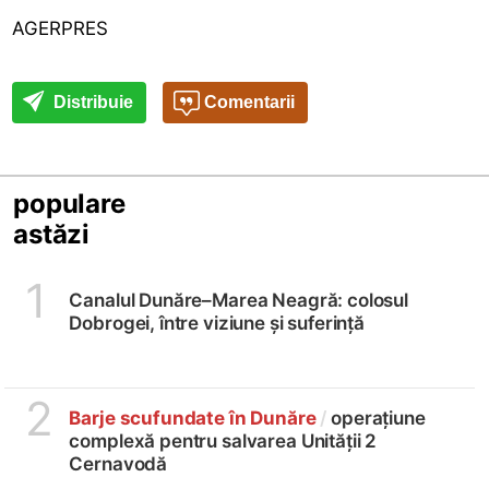
AGERPRES
Distribuie
Comentarii
populare
astăzi
1
Canalul Dunăre–Marea Neagră: colosul
Dobrogei, între viziune și suferință
2
Barje scufundate în Dunăre
/
operațiune
complexă pentru salvarea Unității 2
Cernavodă