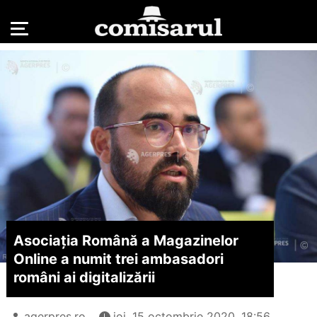
Asociaţia Română a Magazinelor
Online a numit trei ambasadori
români ai digitalizării
agerpres.ro
joi, 15 octombrie 2020, 18:56