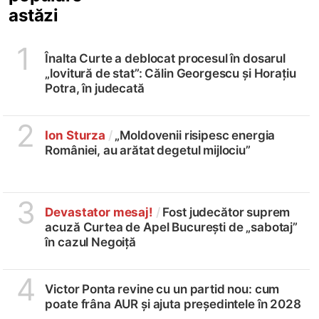
astăzi
1
Înalta Curte a deblocat procesul în dosarul
„lovitură de stat”: Călin Georgescu și Horațiu
Potra, în judecată
2
Ion Sturza
/
„Moldovenii risipesc energia
României, au arătat degetul mijlociu”
3
Devastator mesaj!
/
Fost judecător suprem
acuză Curtea de Apel București de „sabotaj”
în cazul Negoiță
4
Victor Ponta revine cu un partid nou: cum
poate frâna AUR și ajuta președintele în 2028