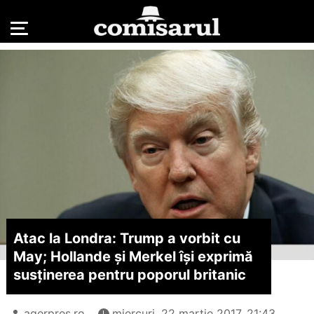
Atac la Londra: Trump a vorbit cu
May; Hollande și Merkel își exprimă
susținerea pentru poporul britanic
agerpres.ro
miercuri, 22 martie 2017, 21:43