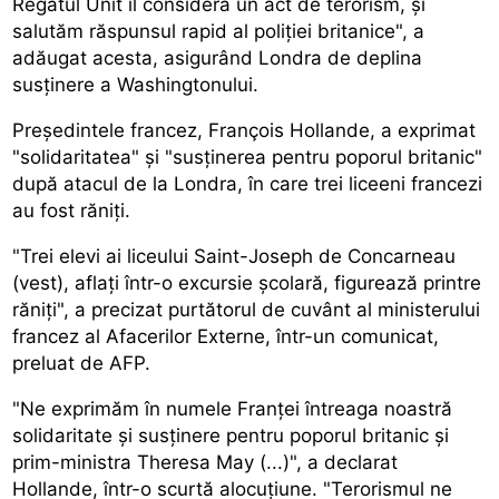
Regatul Unit îl consideră un act de terorism, și
salutăm răspunsul rapid al poliției britanice", a
adăugat acesta, asigurând Londra de deplina
susținere a Washingtonului.
Președintele francez, François Hollande, a exprimat
"solidaritatea" și "susținerea pentru poporul britanic"
după atacul de la Londra, în care trei liceeni francezi
au fost răniți.
"Trei elevi ai liceului Saint-Joseph de Concarneau
(vest), aflați într-o excursie școlară, figurează printre
răniți", a precizat purtătorul de cuvânt al ministerului
francez al Afacerilor Externe, într-un comunicat,
preluat de AFP.
"Ne exprimăm în numele Franței întreaga noastră
solidaritate și susținere pentru poporul britanic și
prim-ministra Theresa May (...)", a declarat
Hollande, într-o scurtă alocuțiune. "Terorismul ne