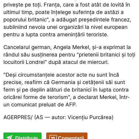
privește pe toți. Franța, care a fost atât de lovită în
ultimul timp, poate înțelege suferința de astăzi a
poporului britanic", a adăugat președintele francez,
subliniind nevoia unei organizări la nivel european
pentru a lupta contra amenințării teroriste.
Cancelarul german, Angela Merkel, și-a exprimat la
rândul său susținerea pentru "prietenii britanici și toți
locuitorii Londrei" după atacul de miercuri.
"Deși circumstanțele acestor acte nu sunt încă
precise, reafirm că Germania și cetățenii săi sunt
ferm și pe deplin alături de britanici în lupta contra
oricărei forme de terorism", a declarat Merkel, într-
un comunicat preluat de AFP.
AGERPRES/ (AS — autor: Vicențiu Purcărea)
Distribuie
Comentarii