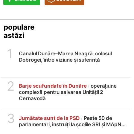
populare
astăzi
1
Canalul Dunăre–Marea Neagră: colosul
Dobrogei, între viziune și suferință
2
Barje scufundate în Dunăre
/
operațiune
complexă pentru salvarea Unității 2
Cernavodă
3
Jumătate sunt de la PSD
/
Peste 50 de
parlamentari, instruiți la școlile SRI și MApN...