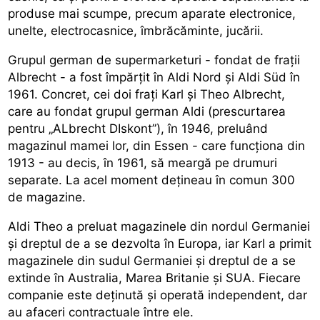
produse mai scumpe, precum aparate electronice,
unelte, electrocasnice, îmbrăcăminte, jucării.
Grupul german de supermarketuri - fondat de frații
Albrecht - a fost împărțit în Aldi Nord și Aldi Süd în
1961. Concret, cei doi frați Karl și Theo Albrecht,
care au fondat grupul german Aldi (prescurtarea
pentru „ALbrecht DIskont”), în 1946, preluând
magazinul mamei lor, din Essen - care funcționa din
1913 - au decis, în 1961, să meargă pe drumuri
separate. La acel moment dețineau în comun 300
de magazine.
Aldi Theo a preluat magazinele din nordul Germaniei
și dreptul de a se dezvolta în Europa, iar Karl a primit
magazinele din sudul Germaniei și dreptul de a se
extinde în Australia, Marea Britanie și SUA. Fiecare
companie este deținută și operată independent, dar
au afaceri contractuale între ele.