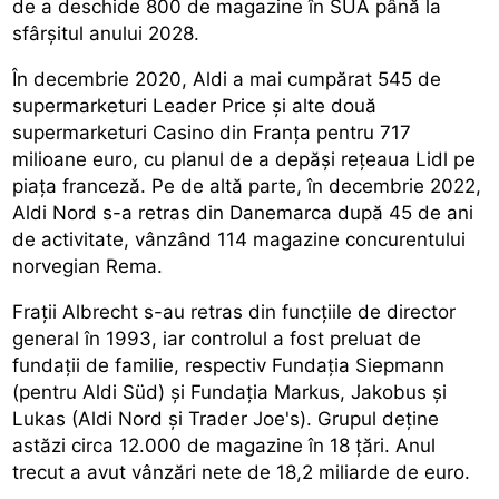
de a deschide 800 de magazine în SUA până la
sfârșitul anului 2028.
În decembrie 2020, Aldi a mai cumpărat 545 de
supermarketuri Leader Price și alte două
supermarketuri Casino din Franța pentru 717
milioane euro, cu planul de a depăși rețeaua Lidl pe
piața franceză. Pe de altă parte, în decembrie 2022,
Aldi Nord s-a retras din Danemarca după 45 de ani
de activitate, vânzând 114 magazine concurentului
norvegian Rema.
Frații Albrecht s-au retras din funcțiile de director
general în 1993, iar controlul a fost preluat de
fundații de familie, respectiv Fundația Siepmann
(pentru Aldi Süd) și Fundația Markus, Jakobus și
Lukas (Aldi Nord și Trader Joe's). Grupul deține
astăzi circa 12.000 de magazine în 18 țări. Anul
trecut a avut vânzări nete de 18,2 miliarde de euro.