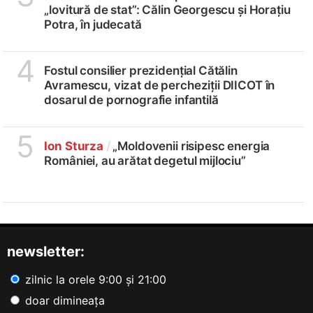
„lovitură de stat”: Călin Georgescu și Horațiu
Potra, în judecată
4
Fostul consilier prezidențial Cătălin
Avramescu, vizat de percheziții DIICOT în
dosarul de pornografie infantilă
5
Ion Sturza
/
„Moldovenii risipesc energia
României, au arătat degetul mijlociu”
newsletter:
zilnic la orele 9:00 și 21:00
doar dimineața