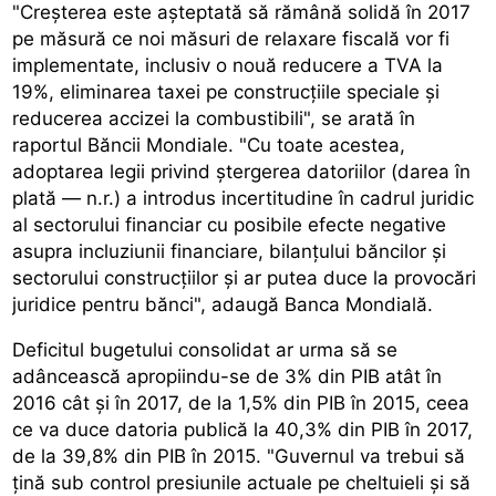
"Creșterea este așteptată să rămână solidă în 2017
pe măsură ce noi măsuri de relaxare fiscală vor fi
implementate, inclusiv o nouă reducere a TVA la
19%, eliminarea taxei pe construcțiile speciale și
reducerea accizei la combustibili", se arată în
raportul Băncii Mondiale. "Cu toate acestea,
adoptarea legii privind ștergerea datoriilor (darea în
plată — n.r.) a introdus incertitudine în cadrul juridic
al sectorului financiar cu posibile efecte negative
asupra incluziunii financiare, bilanțului băncilor și
sectorului construcțiilor și ar putea duce la provocări
juridice pentru bănci", adaugă Banca Mondială.
Deficitul bugetului consolidat ar urma să se
adâncească apropiindu-se de 3% din PIB atât în
2016 cât și în 2017, de la 1,5% din PIB în 2015, ceea
ce va duce datoria publică la 40,3% din PIB în 2017,
de la 39,8% din PIB în 2015. "Guvernul va trebui să
țină sub control presiunile actuale pe cheltuieli și să