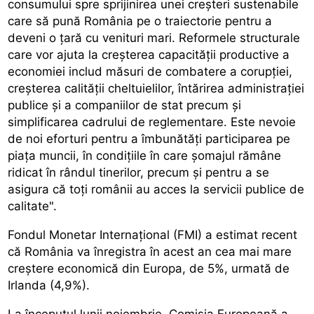
consumului spre sprijinirea unei creșteri sustenabile
care să pună România pe o traiectorie pentru a
deveni o țară cu venituri mari. Reformele structurale
care vor ajuta la creșterea capacității productive a
economiei includ măsuri de combatere a corupției,
creșterea calității cheltuielilor, întărirea administrației
publice și a companiilor de stat precum și
simplificarea cadrului de reglementare. Este nevoie
de noi eforturi pentru a îmbunătăți participarea pe
piața muncii, în condițiile în care șomajul rămâne
ridicat în rândul tinerilor, precum și pentru a se
asigura că toți românii au acces la servicii publice de
calitate".
Fondul Monetar Internațional (FMI) a estimat recent
că România va înregistra în acest an cea mai mare
creștere economică din Europa, de 5%, urmată de
Irlanda (4,9%).
La începutul lunii noiembrie, Comisia Europeană a