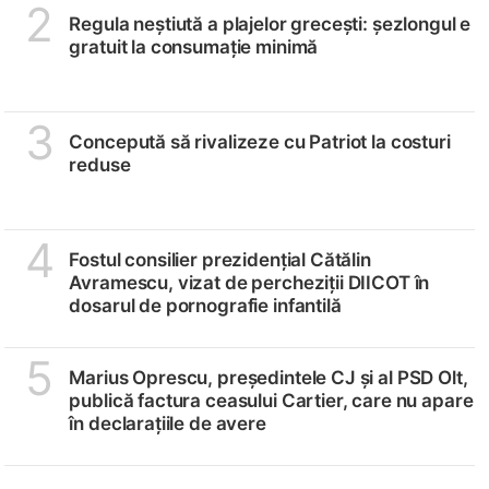
2
Regula neștiută a plajelor grecești: șezlongul e
gratuit la consumație minimă
3
Concepută să rivalizeze cu Patriot la costuri
reduse
4
Fostul consilier prezidențial Cătălin
Avramescu, vizat de percheziții DIICOT în
dosarul de pornografie infantilă
5
Marius Oprescu, președintele CJ și al PSD Olt,
publică factura ceasului Cartier, care nu apare
în declarațiile de avere