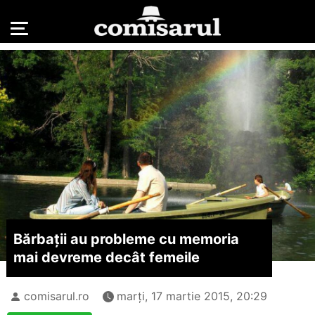
Bărbații au probleme cu memoria
mai devreme decât femeile
comisarul.ro
marți, 17 martie 2015, 20:29