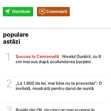
Distribuie
Comentarii
populare
astăzi
1
Succes la Cernavodă
/
Nivelul Dunării, cu 8
cm mai sus după scufundarea barjelor
2
„La 1.600 de lei, mai bine nu te prezentai”: O
invitată, mustrată pentru darul de nuntă
3
Roșiile din Olt, de cinci ori mai scumpe în