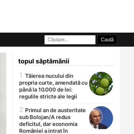
topul săptămânii
1
Tăierea nucului din
propria curte, amendată cu
până la 10.000 de lei:
regulile stricte ale legii
2
Primul an de austeritate
sub Bolojan/
A redus
deficitul, dar economia
României a intrat în