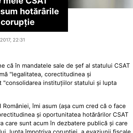
e mele CSAT
asum hotărârile
icorupție
 2017, 22:31
e că în mandatele sale de șef al statului CSAT
mă "legalitatea, corectitudinea și
"consolidarea instituțiilor statului și lupta
al României, îmi asum (așa cum cred că o face
rectitudinea și oportunitatea hotărârilor CSAT
ora care sunt acum în dezbatere publică și care
lui, lupta împotriva corupției, a evaziunii fiscale,