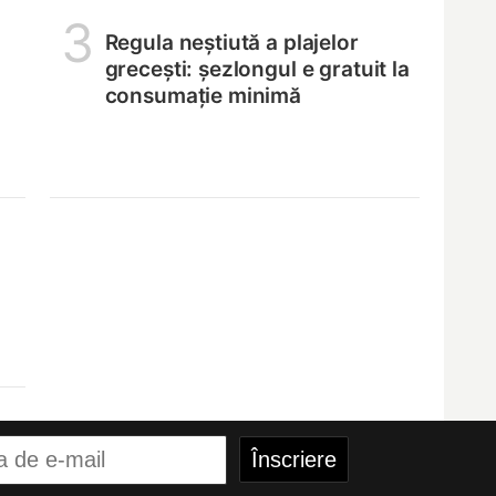
3
Regula neștiută a plajelor
grecești: șezlongul e gratuit la
consumație minimă