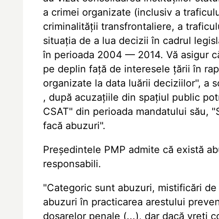
a crimei organizate (inclusiv a traficul
criminalității transfrontaliere, a trafic
situația de a lua decizii în cadrul legis
în perioada 2004 — 2014. Vă asigur că
pe deplin față de interesele țării în rap
organizate la data luării deciziilor'', a
, după acuzațiile din spațiul public pot
CSAT" din perioada mandatului său, "S
facă abuzuri".
Președintele PMP admite că există abu
responsabili.
"Categoric sunt abuzuri, mistificări 
abuzuri în practicarea arestului preven
dosarelor penale (...), dar dacă vreți c