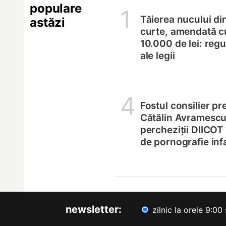
populare
1
Tăierea nucului di
astăzi
curte, amendată c
10.000 de lei: regul
ale legii
4
Fostul consilier pr
Cătălin Avramescu,
percheziții DIICOT
de pornografie infa
newsletter:
zilnic la orele 9:00 