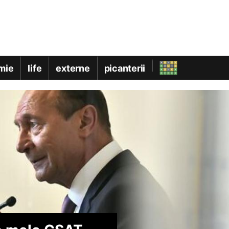
mie
life
externe
picanterii