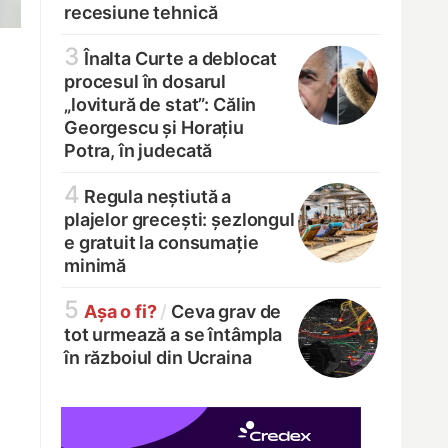
recesiune tehnică
3
Înalta Curte a deblocat
procesul în dosarul
„lovitură de stat”: Călin
Georgescu și Horațiu
Potra, în judecată
4
Regula neștiută a
plajelor grecești: șezlongul
e gratuit la consumație
minimă
5
Așa o fi?
/
Ceva grav de
tot urmează a se întâmpla
în războiul din Ucraina