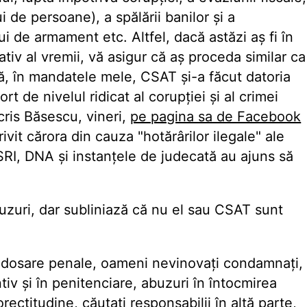
ui de persoane), a spălării banilor și a
ului de armament etc. Altfel, dacă astăzi aș fi în
lativ al vremii, vă asigur că aș proceda similar ca
, în mandatele mele, CSAT și-a făcut datoria
ort de nivelul ridicat al corupției și al crimei
 scris Băsescu, vineri,
pe pagina sa de Facebook
rivit cărora din cauza "hotărârilor ilegale" ale
RI, DNA și instanțele de judecată au ajuns să
zuri, dar subliniază că nu el sau CSAT sunt
de dosare penale, oameni nevinovați condamnați,
tiv și în penitenciare, abuzuri în întocmirea
orectitudine, căutați responsabilii în altă parte,