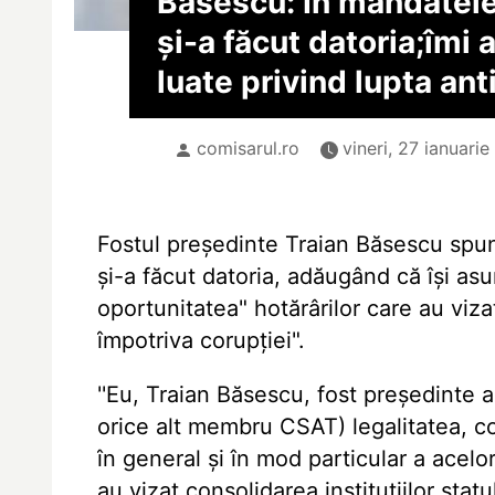
Băsescu: În mandatel
și-a făcut datoria;îmi 
luate privind lupta ant
comisarul.ro
vineri, 27 ianuarie
Fostul președinte Traian Băsescu spun
și-a făcut datoria, adăugând că își asu
oportunitatea" hotărârilor care au vizat 
împotriva corupției".
''Eu, Traian Băsescu, fost președinte 
orice alt membru CSAT) legalitatea, co
în general și în mod particular a acel
au vizat consolidarea instituțiilor statu