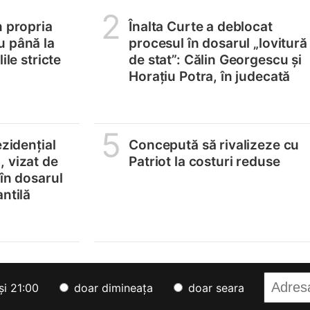
2
n propria
Înalta Curte a deblocat
u până la
procesul în dosarul „lovitură
ile stricte
de stat”: Călin Georgescu și
Horațiu Potra, în judecată
5
ezidențial
Concepută să rivalizeze cu
 vizat de
Patriot la costuri reduse
 în dosarul
ntilă
și 21:00
doar dimineața
doar seara