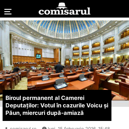
Biroul permanent al Camerei
Deputaților: Votul în cazurile Voicu și
Păun, miercuri după-amiază
comisarul.ro
luni, 15 februarie 2016, 15:48