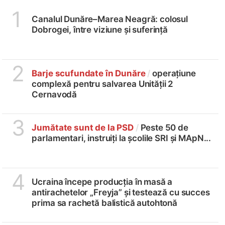
1
Canalul Dunăre–Marea Neagră: colosul
Dobrogei, între viziune și suferință
2
Barje scufundate în Dunăre
/
operațiune
complexă pentru salvarea Unității 2
Cernavodă
3
Jumătate sunt de la PSD
/
Peste 50 de
parlamentari, instruiți la școlile SRI și MApN...
4
Ucraina începe producția în masă a
antirachetelor „Freyja” și testează cu succes
prima sa rachetă balistică autohtonă