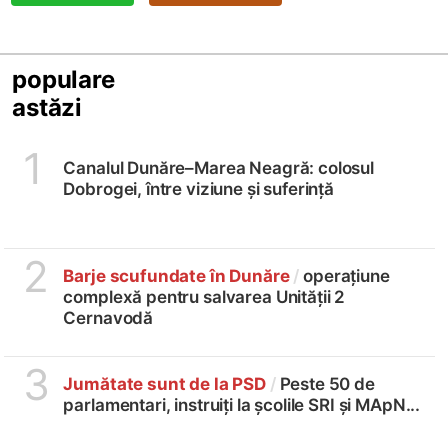
populare
astăzi
1
Canalul Dunăre–Marea Neagră: colosul
Dobrogei, între viziune și suferință
2
Barje scufundate în Dunăre
/
operațiune
complexă pentru salvarea Unității 2
Cernavodă
3
Jumătate sunt de la PSD
/
Peste 50 de
parlamentari, instruiți la școlile SRI și MApN...