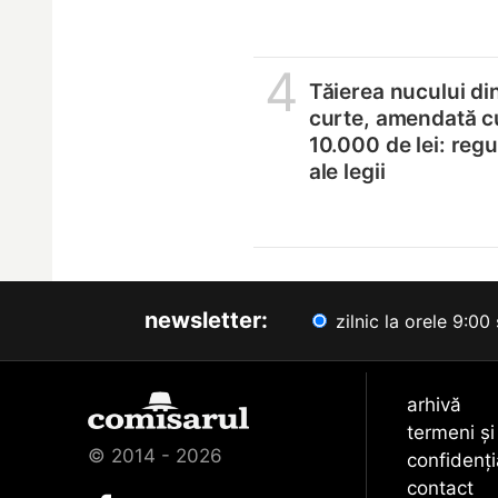
4
Tăierea nucului di
curte, amendată c
10.000 de lei: regul
ale legii
newsletter:
zilnic la orele 9:00 
arhivă
termeni și
© 2014 - 2026
confidenți
contact