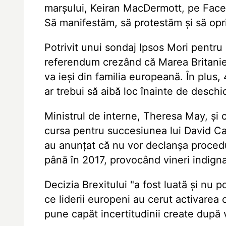
marșului, Keiran MacDermott, pe Fac
Să manifestăm, să protestăm și să oprim
Potrivit unui sondaj Ipsos Mori pentru 
referendum crezând că Marea Britanie 
va ieși din familia europeană. În plus, 
ar trebui să aibă loc înainte de deschi
Ministrul de interne, Theresa May, și ce
cursa pentru succesiunea lui David C
au anunțat că nu vor declanșa procedur
până în 2017, provocând vineri indign
Decizia Brexitului "a fost luată și nu 
ce liderii europeni au cerut activarea c
pune capăt incertitudinii create după 