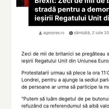
Brexit: Zeci de mii de b
stradă pentru a demon
ieșirii Regatului Unit 
agerpres.ro
sâmbătă, 2 iulie 20
Zeci de mii de britanici se pregăteau
ieșirii Regatului Unit din Uniunea Eur
Protestatarii urmau să plece la ora 11
Londrei, pentru a ajunge la sediul parl
de persoane ar urma să participe la ma
"Putem să luăm degetul de pe butonul 
refuzând ca referendumul să aibă valoa