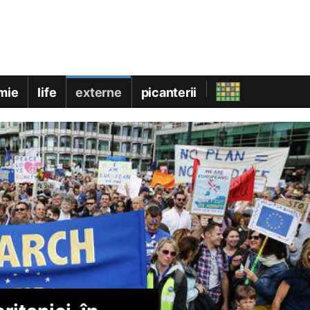
mie
life
externe
picanterii