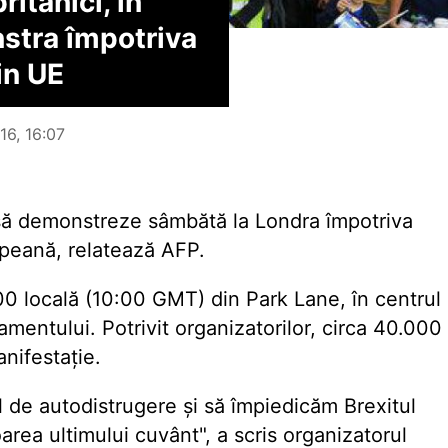
ritanici, în
stra împotriva
din UE
16, 16:07
 să demonstreze sâmbătă la Londra împotriva
opeană, relatează AFP.
:00 locală (10:00 GMT) din Park Lane, în centrul
amentului. Potrivit organizatorilor, circa 40.000
nifestație.
de autodistrugere și să împiedicăm Brexitul
rea ultimului cuvânt", a scris organizatorul