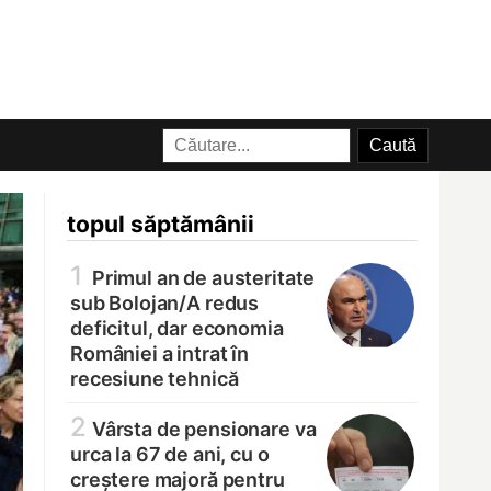
topul săptămânii
1
Primul an de austeritate
sub Bolojan/
A redus
deficitul, dar economia
României a intrat în
recesiune tehnică
2
Vârsta de pensionare va
urca la 67 de ani, cu o
creștere majoră pentru