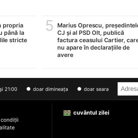
5
n propria
Marius Oprescu, președintel
u până la
CJ și al PSD Olt, publică
ile stricte
factura ceasului Cartier, car
nu apare în declarațiile de
avere
și 21:00
doar dimineața
doar seara
cuvântul zilei
 condiții
alitate