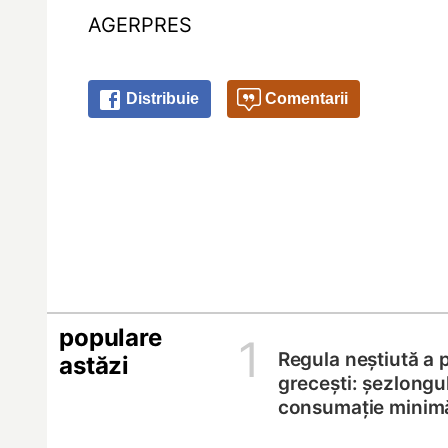
AGERPRES
Distribuie
Comentarii
populare
1
Regula neștiută a p
astăzi
grecești: șezlongul
consumație minim