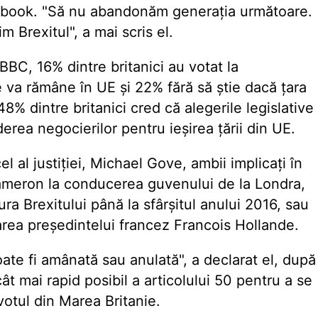
ebook. "Să nu abandonăm generația următoare.
 Brexitul", a mai scris el.
BBC, 16% dintre britanici au votat la
va rămâne în UE și 22% fără să știe dacă țara
48% dintre britanici cred că alegerile legislative
derea negocierilor pentru ieșirea țării din UE.
l al justiției, Michael Gove, ambii implicați în
ameron la conducerea guvenului de la Londra,
a Brexitului până la sfârșitul anului 2016, sau
area președintelui francez Francois Hollande.
poate fi amânată sau anulată", a declarat el, după
ât mai rapid posibil a articolului 50 pentru a se
votul din Marea Britanie.