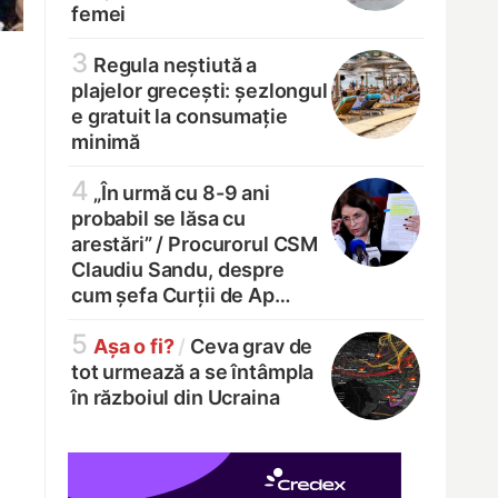
femei
3
Regula neștiută a
plajelor grecești: șezlongul
e gratuit la consumație
minimă
4
„În urmă cu 8-9 ani
probabil se lăsa cu
arestări” /
Procurorul CSM
Claudiu Sandu, despre
cum șefa Curții de Ap…
5
Așa o fi?
/
Ceva grav de
tot urmează a se întâmpla
în războiul din Ucraina