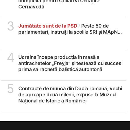
complexă pentru salvarea Unității 2
Cernavodă
3
Jumătate sunt de la PSD
/
Peste 50 de
parlamentari, instruiți la școlile SRI și MApN...
4
Ucraina începe producția în masă a
antirachetelor „Freyja” și testează cu succes
prima sa rachetă balistică autohtonă
5
Contracte de muncă din Dacia romană, vechi
de aproape două milenii, expuse la Muzeul
Național de Istorie a României