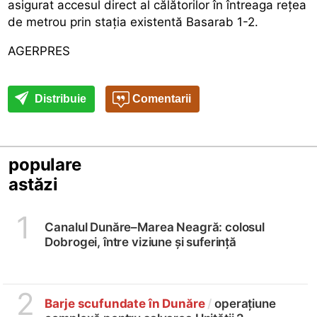
asigurat accesul direct al călătorilor în întreaga rețea
de metrou prin stația existentă Basarab 1-2.
AGERPRES
Distribuie
Comentarii
populare
astăzi
1
Canalul Dunăre–Marea Neagră: colosul
Dobrogei, între viziune și suferință
2
Barje scufundate în Dunăre
/
operațiune