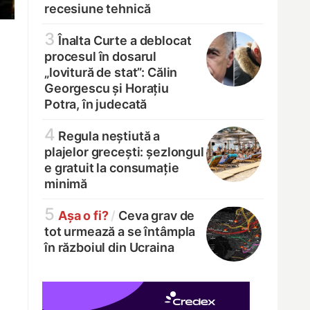
recesiune tehnică
3
Înalta Curte a deblocat
procesul în dosarul
„lovitură de stat”: Călin
Georgescu și Horațiu
Potra, în judecată
4
Regula neștiută a
plajelor grecești: șezlongul
e gratuit la consumație
minimă
5
Așa o fi?
/
Ceva grav de
tot urmează a se întâmpla
în războiul din Ucraina