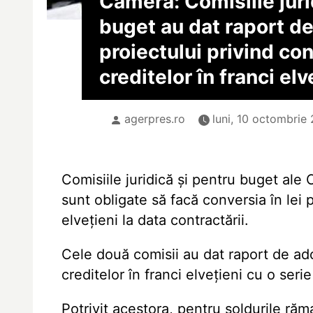
Cameră: Comisiile juri
buget au dat raport d
proiectului privind co
creditelor în franci elv
agerpres.ro
luni, 10 octombrie 
Comisiile juridică și pentru buget ale
sunt obligate să facă conversia în le
elvețieni la data contractării.
Cele două comisii au dat raport de ado
creditelor în franci elvețieni cu o se
Potrivit acestora, pentru soldurile răm