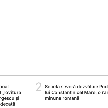
2
locat
Seceta severă dezvăluie Pod
 „lovitură
lui Constantin cel Mare, o ra
rgescu și
minune romană
judecată