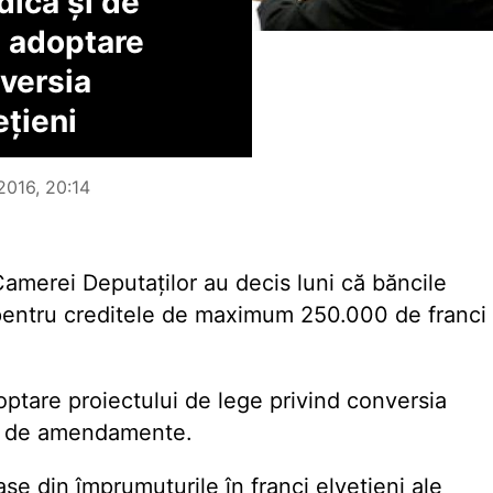
dică și de
e adoptare
nversia
ețieni
2016, 20:14
 Camerei Deputaților au decis luni că băncile
i pentru creditele de maximum 250.000 de franci
ptare proiectului de lege privind conversia
rie de amendamente.
ase din împrumuturile în franci elvețieni ale