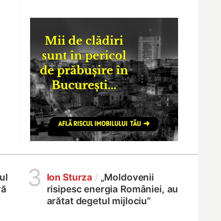
3
ul
Ion Sturza
/
„Moldovenii
ră
risipesc energia României, au
arătat degetul mijlociu”