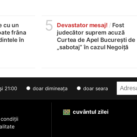
5
e cu un
Devastator mesaj!
/
Fost
oate frâna
judecător suprem acuză
intele în
Curtea de Apel București de
„sabotaj” în cazul Negoiță
și 21:00
doar dimineața
doar seara
cuvântul zilei
 condiții
alitate