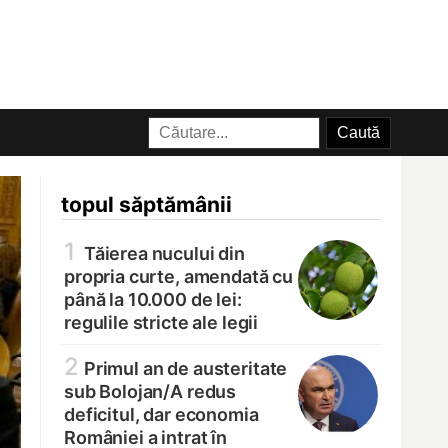
topul săptămânii
1
Tăierea nucului din
propria curte, amendată cu
până la 10.000 de lei:
regulile stricte ale legii
2
Primul an de austeritate
sub Bolojan/
A redus
deficitul, dar economia
României a intrat în