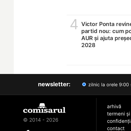
4
Victor Ponta revin
partid nou: cum p
AUR și ajuta președ
2028
newsletter:
zilnic la orele 9:00 
arhivă
termeni și
© 2014 - 2026
confidenți
contact