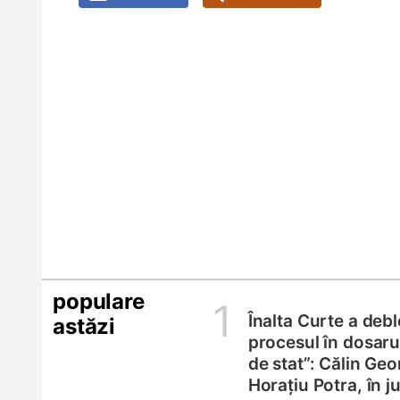
populare
1
Înalta Curte a deb
astăzi
procesul în dosarul
de stat”: Călin Geo
Horațiu Potra, în 