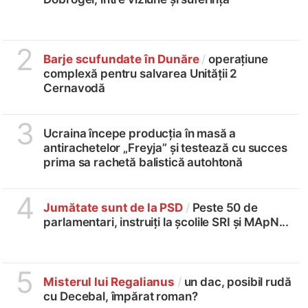
2
Barje scufundate în Dunăre
/
operațiune
complexă pentru salvarea Unității 2
Cernavodă
3
Ucraina începe producția în masă a
antirachetelor „Freyja” și testează cu succes
prima sa rachetă balistică autohtonă
4
Jumătate sunt de la PSD
/
Peste 50 de
parlamentari, instruiți la școlile SRI și MApN...
5
Misterul lui Regalianus
/
un dac, posibil rudă
cu Decebal, împărat roman?