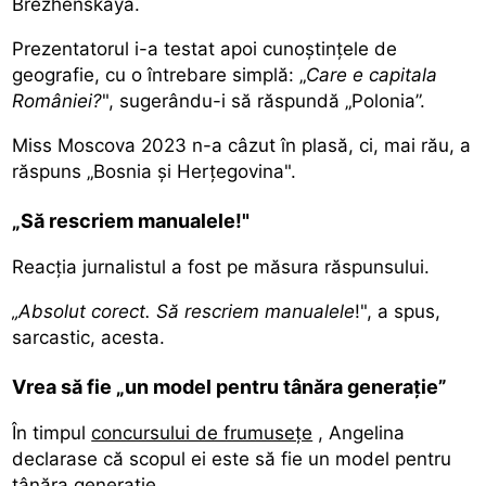
Brezhenskaya.
Prezentatorul i-a testat apoi cunoștințele de
geografie, cu o întrebare simplă: „
Care e capitala
României?
", sugerându-i să răspundă „Polonia”.
Miss Moscova 2023 n-a câzut în plasă, ci, mai rău, a
răspuns „Bosnia și Herțegovina".
„Să rescriem manualele!"
Reacția jurnalistul a fost pe măsura răspunsului.
„Absolut corect. Să rescriem manualele
!", a spus,
sarcastic, acesta.
Vrea să fie „un model pentru tânăra generație”
În timpul
concursului de frumusețe
, Angelina
declarase că scopul ei este să fie un model pentru
tânăra generație.