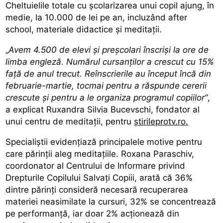
Cheltuielile totale cu școlarizarea unui copil
ajung, în
medie, la 10.000 de lei pe an, incluzând after
school, materiale didactice și meditații.
„
Avem 4.500 de elevi și preșcolari înscriși la ore de
limba engleză. Numărul cursanților a crescut cu 15%
față de anul trecut. Reînscrierile au început încă din
februarie-martie, tocmai pentru a răspunde cererii
crescute și pentru a le organiza programul copiilor”
,
a explicat Ruxandra Silvia Bucevschi, fondator al
unui centru de meditații, pentru
știrileprotv.ro.
Specialiștii evidențiază principalele motive pentru
care părinții aleg meditațiile. Roxana Paraschiv,
coordonator al Centrului de Informare privind
Drepturile Copilului Salvați Copiii, arată că 36%
dintre părinți consideră necesară recuperarea
materiei neasimilate la cursuri, 32% se concentrează
pe performanță, iar doar 2% acționează din