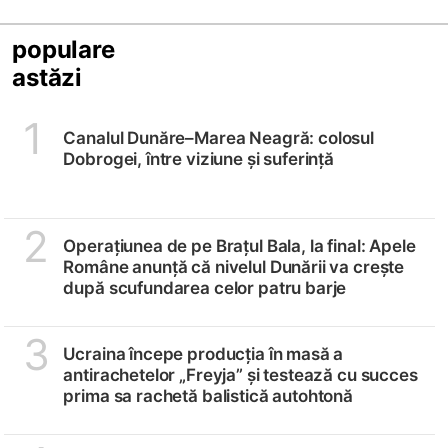
populare
astăzi
1
Canalul Dunăre–Marea Neagră: colosul
Dobrogei, între viziune și suferință
2
Operațiunea de pe Brațul Bala, la final: Apele
Române anunță că nivelul Dunării va crește
după scufundarea celor patru barje
3
Ucraina începe producția în masă a
antirachetelor „Freyja” și testează cu succes
prima sa rachetă balistică autohtonă