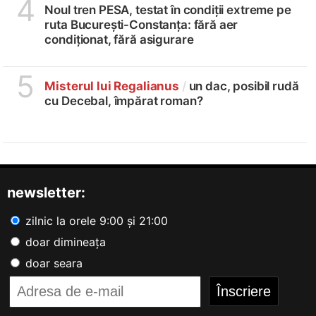
4
Noul tren PESA, testat în condiții extreme pe
ruta București-Constanța: fără aer
condiționat, fără asigurare
5
Misterul lui Regalianus
/
un dac, posibil rudă
cu Decebal, împărat roman?
newsletter:
zilnic la orele 9:00 și 21:00
doar dimineața
doar seara