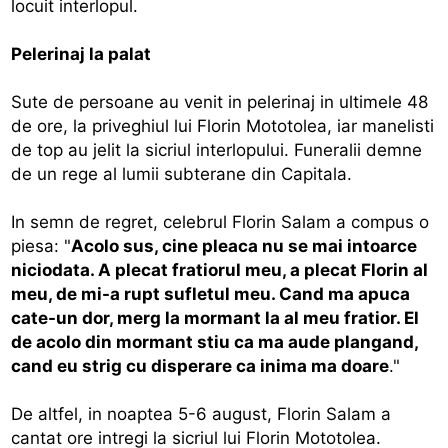
locuit interlopul.
Pelerinaj la palat
Sute de persoane au venit in pelerinaj in ultimele 48
de ore, la priveghiul lui Florin Mototolea, iar manelisti
de top au jelit la sicriul interlopului. Funeralii demne
de un rege al lumii subterane din Capitala.
In semn de regret, celebrul Florin Salam a compus o
piesa: "
Acolo sus, cine pleaca nu se mai intoarce
niciodata. A plecat fratiorul meu, a plecat Florin al
meu, de mi-a rupt sufletul meu. Cand ma apuca
cate-un dor, merg la mormant la al meu fratior. El
de acolo din mormant stiu ca ma aude plangand,
cand eu strig cu disperare ca inima ma doare
."
De altfel, in noaptea 5-6 august, Florin Salam a
cantat ore intregi la sicriul lui Florin Mototolea.