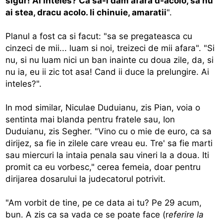
sigur! Ai inteles? Ca sa-i dam afara d-acolo, sa nu
ai stea, dracu acolo. Ii chinuie, amaratii
".
Planul a fost ca si facut: "sa se pregateasca cu
cinzeci de mii... luam si noi, treizeci de mii afara". "Si
nu, si nu luam nici un ban inainte cu doua zile, da, si
nu ia, eu ii zic tot asa! Cand ii duce la prelungire. Ai
inteles?".
In mod similar, Niculae Duduianu, zis Pian, voia o
sentinta mai blanda pentru fratele sau, Ion
Duduianu, zis Segher. "Vino cu o mie de euro, ca sa
dirijez, sa fie in zilele care vreau eu. Tre' sa fie marti
sau miercuri la intaia penala sau vineri la a doua. Iti
promit ca eu vorbesc," cerea femeia, doar pentru
dirijarea dosarului la judecatorul potrivit.
"Am vorbit de tine, pe ce data ai tu? Pe 29 acum,
bun. A zis ca sa vada ce se poate face (r
eferire la