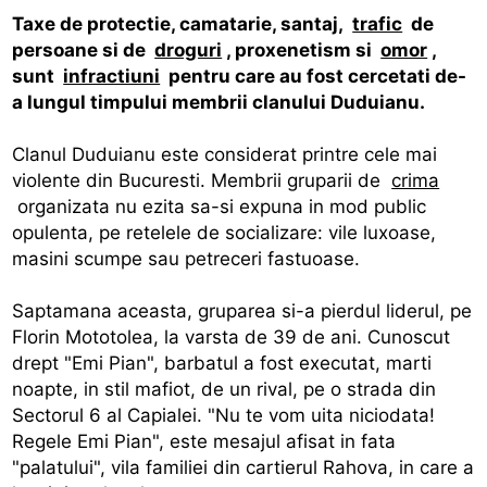
Taxe de protectie, camatarie, santaj,
trafic
de
persoane si de
droguri
, proxenetism si
omor
,
sunt
infractiuni
pentru care au fost cercetati de-
a lungul timpului membrii clanului Duduianu.
Clanul Duduianu este considerat printre cele mai
violente din Bucuresti. Membrii gruparii de
crima
organizata nu ezita sa-si expuna in mod public
opulenta, pe retelele de socializare: vile luxoase,
masini scumpe sau petreceri fastuoase.
Saptamana aceasta, gruparea si-a pierdul liderul, pe
Florin Mototolea, la varsta de 39 de ani. Cunoscut
drept "Emi Pian", barbatul a fost executat, marti
noapte, in stil mafiot, de un rival, pe o strada din
Sectorul 6 al Capialei. "Nu te vom uita niciodata!
Regele Emi Pian", este mesajul afisat in fata
"palatului", vila familiei din cartierul Rahova, in care a