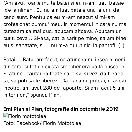
"Am avut foarte multe batai si eu n-am luat
bataie
de la nimeni. Eu nu am luat bataie unu la unu de
cand sunt. Pentru ca eu m-am nascut si mi-am
profesionat pumnu' meu. In momentul in care nu mai
puteaam sa mai duc, apucam altceva. Apucam un
cutit, ceva .. Si-asa, cati a sarit pe mine, sa am bine
eu si sanatate, si ... nu m-a durut nici in pantofi. (..)
Batai ... Batai am facut, ca atuncea nu iesea nimeni
din tara, si tot ce exista smecher era pa la puscarie.
Si atunci, cautai pa toate caile sa-si vezi da treaba
ta, sa poti sa te liberezi. Da daca nu puteai, n-aveai
incotro, am avut 280 de rapoarte. Si am facut 5 ani
in termen," spunea Pian.
Emi Pian si Pian, fotografie din octombrie 2019
Foto: Facebook/ Florin Mototolea