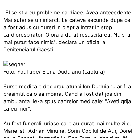
"El se stia cu probleme cardiace. Avea antecedente.
Mai suferise un infarct. La cateva secunde dupa ce
a fost adus cu dureri in piept a intrat in stop
cardiorespirator. O ora a durat resuscitarea. Nu s-a
mai putut face nimic", declara un oficial al
Penitenciarul Gaesti.
Foto: YouTube/ Elena Duduianu (captura)
Surse medicale declarau atunci Ion Duduianu ar fi a
presimtit ca o sa moara. Cand a fost dat jos din
ambulanta
le-a spus cadrelor medicale: "Aveti grija
ca eu mor".
Au fost funeralii uriase care au durat mai multe zile.
Manelistii Adrian Minune, Sorin Copilul de Aur, Dorel