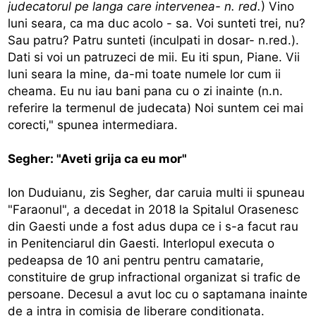
judecatorul pe langa care intervenea- n. red.
) Vino
luni seara, ca ma duc acolo - sa. Voi sunteti trei, nu?
Sau patru? Patru sunteti (inculpati in dosar- n.red.).
Dati si voi un patruzeci de mii. Eu iti spun, Piane. Vii
luni seara la mine, da-mi toate numele lor cum ii
cheama. Eu nu iau bani pana cu o zi inainte (n.n.
referire la termenul de judecata) Noi suntem cei mai
corecti," spunea intermediara.
Segher: "Aveti grija ca eu mor"
Ion Duduianu, zis Segher, dar caruia multi ii spuneau
"Faraonul", a decedat in 2018 la Spitalul Orasenesc
din Gaesti unde a fost adus dupa ce i s-a facut rau
in Penitenciarul din Gaesti. Interlopul executa o
pedeapsa de 10 ani pentru pentru camatarie,
constituire de grup infractional organizat si trafic de
persoane. Decesul a avut loc cu o saptamana inainte
de a intra in comisia de liberare conditionata.