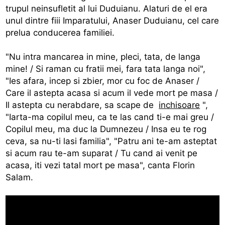
trupul neinsufletit al lui Duduianu. Alaturi de el era
unul dintre fiii Imparatului, Anaser Duduianu, cel care
prelua conducerea familiei.
"Nu intra mancarea in mine, pleci, tata, de langa
mine! / Si raman cu fratii mei, fara tata langa noi",
"Ies afara, incep si zbier, mor cu foc de Anaser /
Care il astepta acasa si acum il vede mort pe masa /
Il astepta cu nerabdare, sa scape de
inchisoare
",
"Iarta-ma copilul meu, ca te las cand ti-e mai greu /
Copilul meu, ma duc la Dumnezeu / Insa eu te rog
ceva, sa nu-ti lasi familia", "Patru ani te-am asteptat
si acum rau te-am suparat / Tu cand ai venit pe
acasa, iti vezi tatal mort pe masa", canta Florin
Salam.