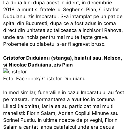
La doua luni dupa acest incident, in decembrie
2018, a murit si fratele lui Segher si Pian, Cristofor
Duduianu, zis Imparatul. S-a intamplat pe un pat de
spital din Bucuresti, dupa ce a fost adus in coma
direct din unitatea spitaliceasca a inchisorii Rahova,
unde era inchis pentru mai multe fapte grave.
Probemele cu diabetul s-ar fi agravat brusc.
Cristofor Duduianu (stanga), baiatul sau, Nelson,
si Nicolae Duduianu, zis Pian
Foto: Facebook/ Cristofor Duduianu
In mod similar, funeraliile in cazul Imparatului au fost
pe masura. Inmormantarea a avut loc in comuna
Lilieci (Ialomita), iar la ea au participat mai multi
manelisti: Florin Salam, Adrian Copilul Minune sau
Sorinel Pustiu. In ultima noapte de priveghi, Florin
Salam a cantat langa catafalcul unde era depus