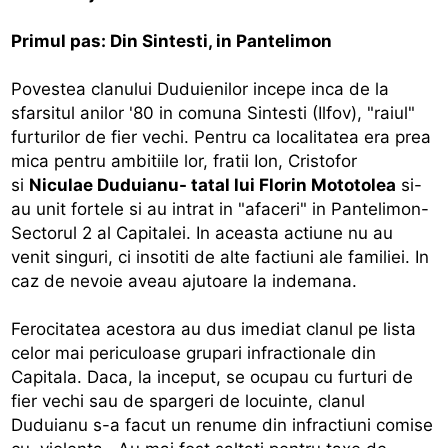
Primul pas: Din Sintesti, in Pantelimon
Povestea clanului Duduienilor incepe inca de la
sfarsitul anilor '80 in comuna Sintesti (Ilfov), "raiul"
furturilor de fier vechi. Pentru ca localitatea era prea
mica pentru ambitiile lor, fratii Ion, Cristofor
si
Niculae Duduianu- tatal lui Florin Mototolea
si-
au unit fortele si au intrat in "afaceri" in Pantelimon-
Sectorul 2 al Capitalei. In aceasta actiune nu au
venit singuri, ci insotiti de alte factiuni ale familiei. In
caz de nevoie aveau ajutoare la indemana.
Ferocitatea acestora au dus imediat clanul pe lista
celor mai periculoase grupari infractionale din
Capitala. Daca, la inceput, se ocupau cu furturi de
fier vechi sau de spargeri de locuinte, clanul
Duduianu s-a facut un renume din infractiuni comise