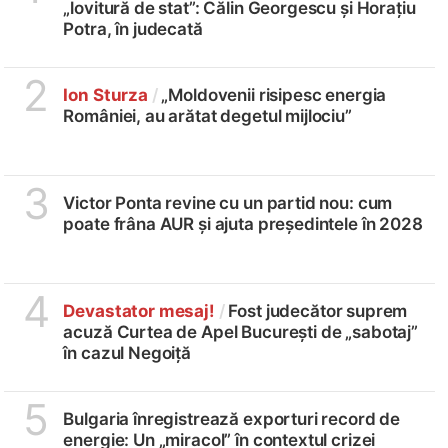
„lovitură de stat”: Călin Georgescu și Horațiu
Potra, în judecată
2
Ion Sturza
/
„Moldovenii risipesc energia
României, au arătat degetul mijlociu”
3
Victor Ponta revine cu un partid nou: cum
poate frâna AUR și ajuta președintele în 2028
4
Devastator mesaj!
/
Fost judecător suprem
acuză Curtea de Apel București de „sabotaj”
în cazul Negoiță
5
Bulgaria înregistrează exporturi record de
energie: Un „miracol” în contextul crizei