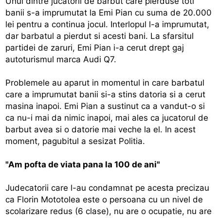
Unul dintre jucatorii de barbut care pierduse toti
banii s-a imprumutat la Emi Pian cu suma de 20.000
lei pentru a continua jocul. Interlopul l-a imprumutat,
dar barbatul a pierdut si acesti bani. La sfarsitul
partidei de zaruri, Emi Pian i-a cerut drept gaj
autoturismul marca Audi Q7.
Problemele au aparut in momentul in care barbatul
care a imprumutat banii si-a stins datoria si a cerut
masina inapoi. Emi Pian a sustinut ca a vandut-o si
ca nu-i mai da nimic inapoi, mai ales ca jucatorul de
barbut avea si o datorie mai veche la el. In acest
moment, pagubitul a sesizat Politia.
"Am pofta de viata pana la 100 de ani"
Judecatorii care l-au condamnat pe acesta precizau
ca Florin Mototolea este o persoana cu un nivel de
scolarizare redus (6 clase), nu are o ocupatie, nu are