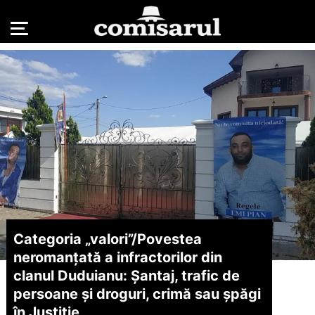
Categoria „valori”/
Povestea
neromanțată a infractorilor din
clanul Duduianu: Șantaj, trafic de
persoane și droguri, crimă sau șpăgi
în Justiție