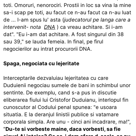
toti. Omoruri, nenorociri. Prostii in loc sa vina la mine
sa-i scap pe toti, au facut ce n-au facut ca n-au luat
de ... I-am spus lu' asta (
judecatorul pe langa care a
intervenit- nota
DNA
) ca vreau achitare. Si i-am
dat". "Eu i-am dat achitare. A fost singurul din 38
sau 39," se lauda femeia. In final, pe firul
negocierilor au intrat procurorii DNA.
Spaga, negociata cu lejeritate
Interceptarile dezvaluiau lejeritatea cu care
Duduienii negociau sumele de bani in schimbul unor
sentinte. De exemplu, cand s-a pus in discutie
eliberarea fiului lui Cristofor Duduianu, interlopul fin
cunoscutor al Codului penal spunea: "e usoara
situatia. E la deranjul linistii publice si vatamare
corporala simpla. Are unu - cinci ani incadrare, ma!",
"
Du-te si vorbeste maine, daca vorbesti, sa fie