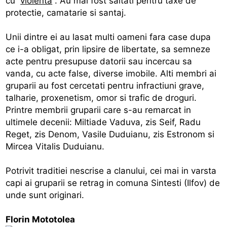
cu
violenta
. Au mai fost saltati pentru taxe de
protectie, camatarie si santaj.
Unii dintre ei au lasat multi oameni fara case dupa
ce i-a obligat, prin lipsire de libertate, sa semneze
acte pentru presupuse datorii sau incercau sa
vanda, cu acte false, diverse imobile. Alti membri ai
gruparii au fost cercetati pentru infractiuni grave,
talharie, proxenetism, omor si trafic de droguri.
Printre membrii gruparii care s-au remarcat in
ultimele decenii: Miltiade Vaduva, zis Seif, Radu
Reget, zis Denom, Vasile Duduianu, zis Estronom si
Mircea Vitalis Duduianu.
Potrivit traditiei nescrise a clanului, cei mai in varsta
capi ai gruparii se retrag in comuna Sintesti (Ilfov) de
unde sunt originari.
Florin Mototolea