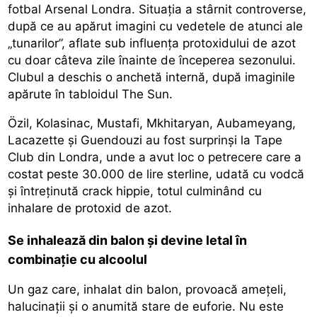
fotbal Arsenal Londra. Situația a stârnit controverse,
după ce au apărut imagini cu vedetele de atunci ale
„tunarilor”, aflate sub influența protoxidului de azot
cu doar câteva zile înainte de începerea sezonului.
Clubul a deschis o anchetă internă, după imaginile
apărute în tabloidul The Sun.
Özil, Kolasinac, Mustafi, Mkhitaryan, Aubameyang,
Lacazette și Guendouzi au fost surprinși la Tape
Club din Londra, unde a avut loc o petrecere care a
costat peste 30.000 de lire sterline, udată cu vodcă
și întreținută crack hippie, totul culminând cu
inhalare de protoxid de azot.
Se inhalează din balon și devine letal în
combinație cu alcoolul
Un gaz care, inhalat din balon, provoacă amețeli,
halucinații și o anumită stare de euforie. Nu este