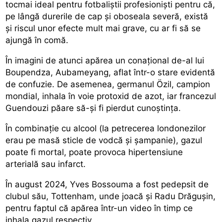
tocmai ideal pentru fotbaliștii profesioniști pentru că,
pe lângă durerile de cap și oboseala severă, există
și riscul unor efecte mult mai grave, cu ar fi să se
ajungă în comă.
În imagini de atunci apărea un conațional de-al lui
Boupendza, Aubameyang, aflat într-o stare evidentă
de confuzie. De asemenea, germanul Özil, campion
mondial, inhala în voie protoxid de azot, iar francezul
Guendouzi păare să-și fi pierdut cunoștința.
În combinație cu alcool (la petrecerea londonezilor
erau pe masă sticle de vodcă și șampanie), gazul
poate fi mortal, poate provoca hipertensiune
arterială sau infarct.
În august 2024, Yves Bossouma a fost pedepsit de
clubul său, Tottenham, unde joacă și Radu Drăgușin,
pentru faptul că apărea într-un video în timp ce
inhala gazul respectiv.