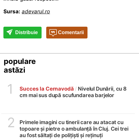
Sursa:
adevarul.ro
Distribuie
Comentarii
populare
astăzi
1
Succes la Cernavodă
/
Nivelul Dunării, cu 8
cm mai sus după scufundarea barjelor
2
Primele imagini cu tinerii care au atacat cu
topoare și pietre o ambulanță în Cluj. Cei trei
au fost săltați de polițiști și reținuți