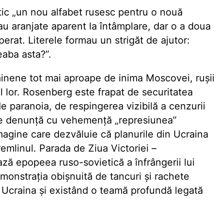
tic „un nou alfabet rusesc pentru o nouă
 erau aranjate aparent la întâmplare, dar o a doua
erat. Literele formau un strigăt de ajutor:
eaba asta?”.
crainene tot mai aproape de inima Moscovei, rușii
ul lor. Rosenberg este frapat de securitatea
de paranoia, de respingerea vizibilă a cenzurii
care denunță cu vehemență „represiunea”
imagine care dezvăluie că planurile din Ucraina
emlinul. Parada de Ziua Victoriei –
ă epopeea ruso-sovietică a înfrângerii lui
demonstrația obișnuită de tancuri și rachete
în Ucraina și existând o teamă profundă legată