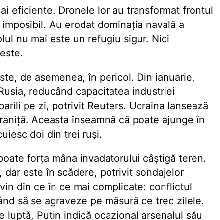
ai eficiente. Dronele lor au transformat frontul
 imposibil. Au erodat dominația navală a
l nu mai este un refugiu sigur. Nici
este.
ste, de asemenea, în pericol. Din ianuarie,
 Rusia, reducând capacitatea industriei
rili pe zi, potrivit Reuters. Ucraina lansează
 graniță. Aceasta înseamnă că poate ajunge în
uiesc doi din trei ruși.
poate forța mâna invadatorului câștigă teren.
, dar este în scădere, potrivit sondajelor
evin din ce în ce mai complicate: conflictul
ând să se agraveze pe măsură ce trec zilele.
 luptă, Putin indică ocazional arsenalul său