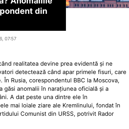
ia? Anomaliile
spondent din
6, 07:57
când realitatea devine prea evidentă și ne
atori detectează când apar primele fisuri, care
e. În Rusia, corespondentul BBC la Moscova,
găsi anomalii în narațiunea oficială și a
ni. A dat peste una dintre ele în
le mai loiale ziare ale Kremlinului, fondat în
Partidului Comunist din URSS, potrivit Rador