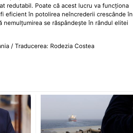
rat redutabil. Poate că acest lucru va funcționa
fi eficient în potolirea neîncrederii crescânde în
că nemulțumirea se răspândește în rândul elitei
nia / Traducerea: Rodezia Costea