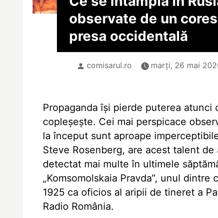
Ce se întâmplă în Rus
observate de un core
presa occidentală
comisarul.ro
marți, 26 mai 202
Propaganda își pierde puterea atunci 
copleșește. Cei mai perspicace observ
la început sunt aproape imperceptibil
Steve Rosenberg, are acest talent de a 
detectat mai multe în ultimele săptămâ
„Komsomolskaia Pravda”, unul dintre ce
1925 ca oficios al aripii de tineret a 
Radio România.