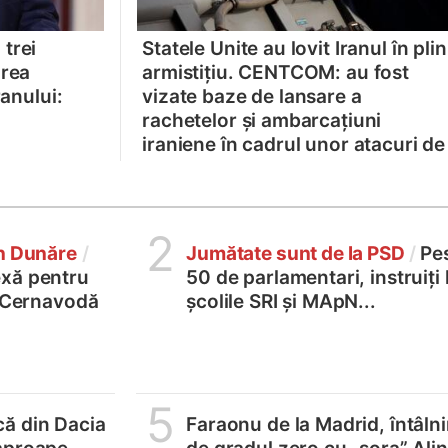
trei
Statele Unite au lovit Iranul în plin
area
armistițiu. CENTCOM: au fost
ranului:
vizate baze de lansare a
rachetelor şi ambarcaţiuni
iraniene în cadrul unor atacuri de
„autoapărare”
2
în Dunăre
/
Jumătate sunt de la PSD
/
Pe
xă pentru
50 de parlamentari, instruiți 
2 Cernavodă
școlile SRI și MApN...
5
ă din Dacia
Faraonu de la Madrid, întâlni