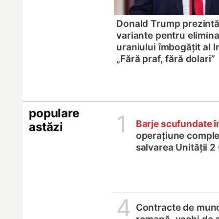
Donald Trump prezintă 
variante pentru elimin
uraniului îmbogățit al I
„Fără praf, fără dolari”
populare
1
Barje scufundate 
astăzi
operațiune comple
salvarea Unității 
4
Contracte de munc