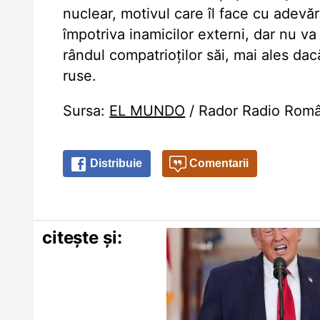
nuclear, motivul care îl face cu adevă
împotriva inamicilor externi, dar nu va 
rândul compatrioților săi, mai ales da
ruse.
Sursa:
EL MUNDO
/ Rador Radio Româ
Distribuie
Comentarii
citește și: