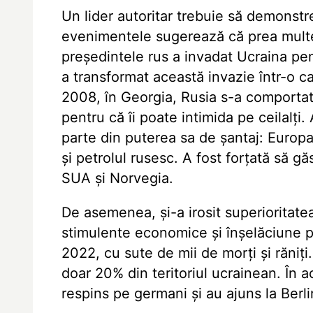
Un lider autoritar trebuie să demonstre
evenimentele sugerează că prea multe
președintele rus a invadat Ucraina pen
a transformat această invazie într-o 
2008, în Georgia, Rusia s-a comportat 
pentru că îi poate intimida pe ceilalți
parte din puterea sa de șantaj: Euro
și petrolul rusesc. A fost forțată să g
SUA și Norvegia.
De asemenea, și-a irosit superioritate
stimulente economice și înșelăciune pe
2022, cu sute de mii de morți și răniți
doar 20% din teritoriul ucrainean. În ac
respins pe germani și au ajuns la Berli