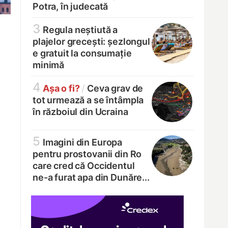
Potra, în judecată
3
Regula neștiută a
plajelor grecești: șezlongul
e gratuit la consumație
minimă
4
Așa o fi?
/
Ceva grav de
tot urmează a se întâmpla
în războiul din Ucraina
5
Imagini din Europa
pentru prostovanii din Ro
care cred că Occidentul
ne-a furat apa din Dunăre...