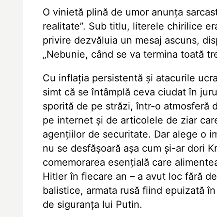
O vinietă plină de umor anunța sarcas
realitate”. Sub titlu, literele chirilice
privire dezvăluia un mesaj ascuns, disp
„Nebunie, când se va termina toată tr
Cu inflația persistentă și atacurile u
simt că se întâmplă ceva ciudat în jur
sporită de pe străzi, într-o atmosferă 
pe internet și de articolele de ziar 
agențiilor de securitate. Dar alege o 
nu se desfășoară așa cum și-ar dori Kr
comemorarea esențială care alimenteaz
Hitler în fiecare an – a avut loc fără 
balistice, armata rusă fiind epuizată 
de siguranța lui Putin.