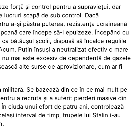
ze forță și control pentru a supraviețui, dar
 lucruri scapă de sub control. Dacă
tru a-și păstra puterea, rezistența ucraineană
capcană care începe să-l epuizeze. Începând cu
ca bătăușul școlii, dispusă să încalce regulile
. Acum, Putin însuși a neutralizat efectiv o mare
pa nu mai este excesiv de dependentă de gazele
ăsească alte surse de aprovizionare, cum ar fi
a militară. Se bazează din ce în ce mai mult pe
ntru a recruta și a suferit pierderi masive din
. În ciuda unui efort de patru ani, controlează
elași interval de timp, trupele lui Stalin i-au
n.