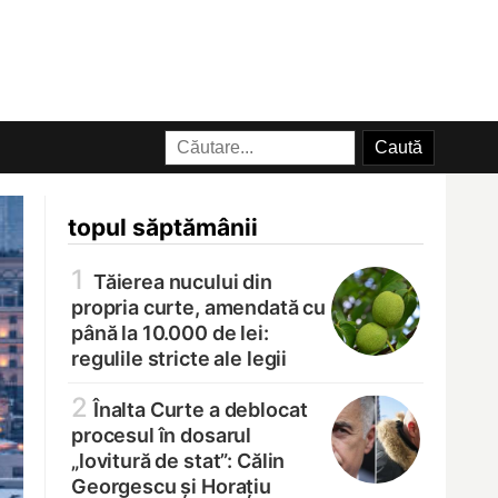
topul săptămânii
1
Tăierea nucului din
propria curte, amendată cu
până la 10.000 de lei:
regulile stricte ale legii
2
Înalta Curte a deblocat
procesul în dosarul
„lovitură de stat”: Călin
Georgescu și Horațiu