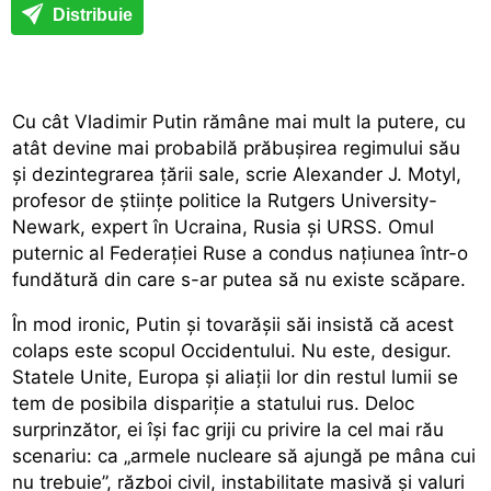
Distribuie
Cu cât Vladimir Putin rămâne mai mult la putere, cu
atât devine mai probabilă prăbușirea regimului său
și dezintegrarea țării sale, scrie Alexander J. Motyl,
profesor de științe politice la Rutgers University-
Newark, expert în Ucraina, Rusia și URSS. Omul
puternic al Federației Ruse a condus națiunea într-o
fundătură din care s-ar putea să nu existe scăpare.
În mod ironic, Putin și tovarășii săi insistă că acest
colaps este scopul Occidentului. Nu este, desigur.
Statele Unite, Europa și aliații lor din restul lumii se
tem de posibila dispariție a statului rus. Deloc
surprinzător, ei își fac griji cu privire la cel mai rău
scenariu: ca „armele nucleare să ajungă pe mâna cui
nu trebuie”, război civil, instabilitate masivă și valuri