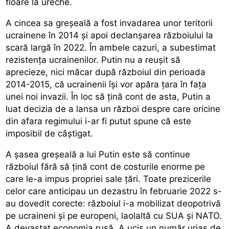
floare la ureche.
A cincea sa greșeală a fost invadarea unor teritorii
ucrainene în 2014 și apoi declanșarea războiului la
scară largă în 2022. În ambele cazuri, a subestimat
rezistența ucrainenilor. Putin nu a reușit să
aprecieze, nici măcar după războiul din perioada
2014-2015, că ucrainenii își vor apăra țara în fața
unei noi invazii. În loc să țină cont de asta, Putin a
luat decizia de a lansa un război despre care oricine
din afara regimului i-ar fi putut spune că este
imposibil de câștigat.
A șasea greșeală a lui Putin este să continue
războiul fără să țină cont de costurile enorme pe
care le-a impus propriei sale țări. Toate prezicerile
celor care anticipau un dezastru în februarie 2022 s-
au dovedit corecte: războiul i-a mobilizat deopotrivă
pe ucraineni și pe europeni, laolaltă cu SUA și NATO.
A devastat economia rusă. A ucis un număr uriaș de