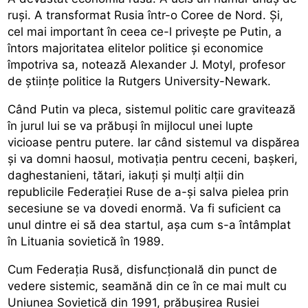
ruși. A transformat Rusia într-o Coree de Nord. Și,
cel mai important în ceea ce-l privește pe Putin, a
întors majoritatea elitelor politice și economice
împotriva sa, notează Alexander J. Motyl, profesor
de științe politice la Rutgers University-Newark.
Când Putin va pleca, sistemul politic care gravitează
în jurul lui se va prăbuși în mijlocul unei lupte
vicioase pentru putere. Iar când sistemul va dispărea
și va domni haosul, motivația pentru ceceni, bașkeri,
daghestanieni, tătari, iakuți și mulți alții din
republicile Federației Ruse de a-și salva pielea prin
secesiune se va dovedi enormă. Va fi suficient ca
unul dintre ei să dea startul, așa cum s-a întâmplat
în Lituania sovietică în 1989.
Cum Federația Rusă, disfuncțională din punct de
vedere sistemic, seamănă din ce în ce mai mult cu
Uniunea Sovietică din 1991, prăbușirea Rusiei