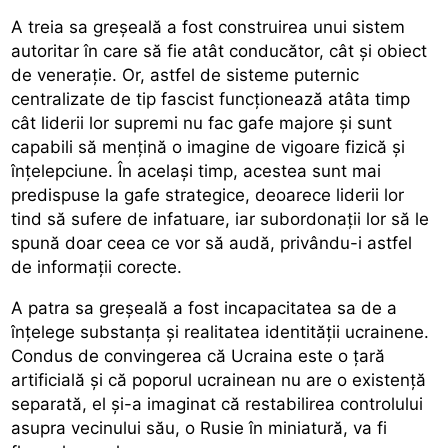
A treia sa greșeală a fost construirea unui sistem
autoritar în care să fie atât conducător, cât și obiect
de venerație. Or, astfel de sisteme puternic
centralizate de tip fascist funcționează atâta timp
cât liderii lor supremi nu fac gafe majore și sunt
capabili să mențină o imagine de vigoare fizică și
înțelepciune. În același timp, acestea sunt mai
predispuse la gafe strategice, deoarece liderii lor
tind să sufere de infatuare, iar subordonații lor să le
spună doar ceea ce vor să audă, privându-i astfel
de informații corecte.
A patra sa greșeală a fost incapacitatea sa de a
înțelege substanța și realitatea identității ucrainene.
Condus de convingerea că Ucraina este o țară
artificială și că poporul ucrainean nu are o existență
separată, el și-a imaginat că restabilirea controlului
asupra vecinului său, o Rusie în miniatură, va fi