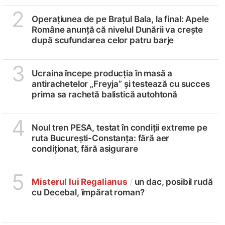
2
Operațiunea de pe Brațul Bala, la final: Apele
Române anunță că nivelul Dunării va crește
după scufundarea celor patru barje
3
Ucraina începe producția în masă a
antirachetelor „Freyja” și testează cu succes
prima sa rachetă balistică autohtonă
4
Noul tren PESA, testat în condiții extreme pe
ruta București-Constanța: fără aer
condiționat, fără asigurare
5
Misterul lui Regalianus
/
un dac, posibil rudă
cu Decebal, împărat roman?