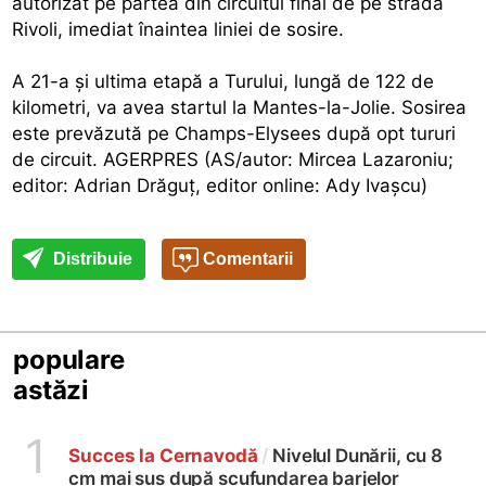
autorizat pe partea din circuitul final de pe strada
Rivoli, imediat înaintea liniei de sosire.
A 21-a şi ultima etapă a Turului, lungă de 122 de
kilometri, va avea startul la Mantes-la-Jolie. Sosirea
este prevăzută pe Champs-Elysees după opt tururi
de circuit. AGERPRES (AS/autor: Mircea Lazaroniu;
editor: Adrian Drăguţ, editor online: Ady Ivaşcu)
Distribuie
Comentarii
populare
astăzi
1
Succes la Cernavodă
/
Nivelul Dunării, cu 8
cm mai sus după scufundarea barjelor