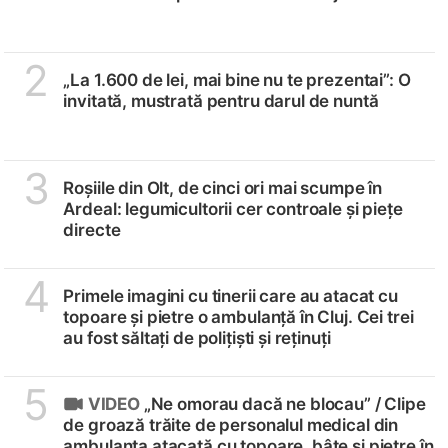
2
„La 1.600 de lei, mai bine nu te prezentai”: O
invitată, mustrată pentru darul de nuntă
3
Roșiile din Olt, de cinci ori mai scumpe în
Ardeal: legumicultorii cer controale și piețe
directe
4
Primele imagini cu tinerii care au atacat cu
topoare și pietre o ambulanță în Cluj. Cei trei
au fost săltați de polițiști și reținuți
5
VIDEO
„Ne omorau dacă ne blocau” /
Clipe
de groază trăite de personalul medical din
ambulanța atacată cu topoare, bâte și pietre în