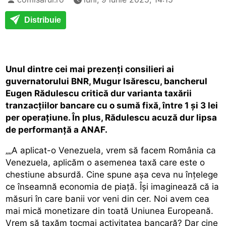
Distribuie
Unul dintre cei mai prezenți consilieri ai
guvernatorului BNR, Mugur Isărescu, bancherul
Eugen Rădulescu critică dur varianta taxării
tranzacțiilor bancare cu o sumă fixă, între 1 și 3 lei
per operațiune. În plus, Rădulescu acuză dur lipsa
de performanță a ANAF.
„„A aplicat-o Venezuela, vrem să facem România ca
Venezuela, aplicăm o asemenea taxă care este o
chestiune absurdă. Cine spune așa ceva nu înțelege
ce înseamnă economia de piață. Își imaginează că ia
măsuri în care banii vor veni din cer. Noi avem cea
mai mică monetizare din toată Uniunea Europeană.
Vrem să taxăm tocmai activitatea bancară? Dar cine