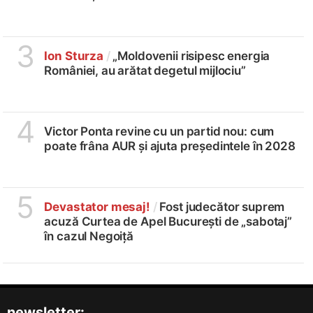
3
Ion Sturza
/
„Moldovenii risipesc energia
României, au arătat degetul mijlociu”
4
Victor Ponta revine cu un partid nou: cum
poate frâna AUR și ajuta președintele în 2028
5
Devastator mesaj!
/
Fost judecător suprem
acuză Curtea de Apel București de „sabotaj”
în cazul Negoiță
newsletter: