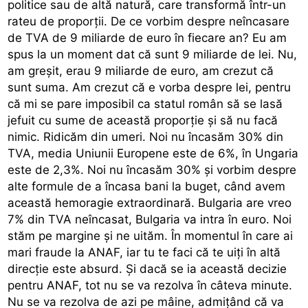
politice sau de altă natură, care transformă într-un
rateu de proporții. De ce vorbim despre neîncasare
de TVA de 9 miliarde de euro în fiecare an? Eu am
spus la un moment dat că sunt 9 miliarde de lei. Nu,
am greșit, erau 9 miliarde de euro, am crezut că
sunt suma. Am crezut că e vorba despre lei, pentru
că mi se pare imposibil ca statul român să se lasă
jefuit cu sume de această proporție și să nu facă
nimic. Ridicăm din umeri. Noi nu încasăm 30% din
TVA, media Uniunii Europene este de 6%, în Ungaria
este de 2,3%. Noi nu încasăm 30% și vorbim despre
alte formule de a încasa bani la buget, când avem
această hemoragie extraordinară. Bulgaria are vreo
7% din TVA neîncasat, Bulgaria va intra în euro. Noi
stăm pe margine și ne uităm. În momentul în care ai
mari fraude la ANAF, iar tu te faci că te uiți în altă
direcție este absurd. Și dacă se ia această decizie
pentru ANAF, tot nu se va rezolva în câteva minute.
Nu se va rezolva de azi pe mâine, admițând că va