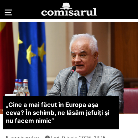
„Cine a mai făcut în Europa așa
ceva? În schimb, ne lăsăm jefuiți și
nu facem nimic”
comisarul.ro
luni, 9 iunie 2025, 14:15