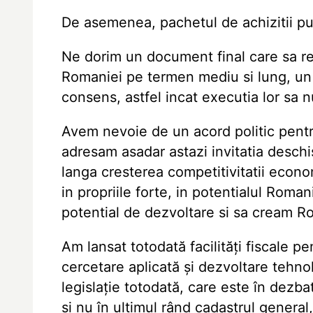
De asemenea, pachetul de achizitii p
Ne dorim un document final care sa ref
Romaniei pe termen mediu si lung, un s
consens, astfel incat executia lor sa nu
Avem nevoie de un acord politic pentr
adresam asadar astazi invitatia desc
langa cresterea competitivitatii econo
in propriile forte, in potentialul Rom
potential de dezvoltare si sa cream R
Am lansat totodată facilități fiscale pe
cercetare aplicată și dezvoltare tehnol
legislație totodată, care este în dezba
și nu în ultimul rând cadastrul general