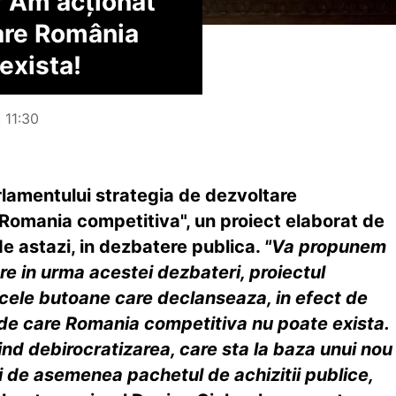
? Am acționat
are România
exista!
, 11:30
rlamentului strategia de dezvoltare
Romania competitiva", un proiect elaborat de
de astazi, in dezbatere publica.
"Va propunem
re in urma acestei dezbateri, proiectul
cele butoane care declanseaza, in efect de
a de care Romania competitiva nu poate exista.
vind debirocratizarea, care sta la baza unui nou
i de asemenea pachetul de achizitii publice,