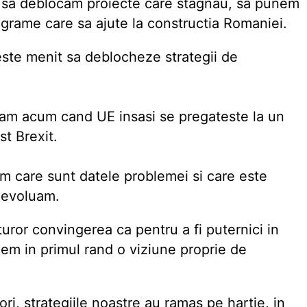
uni sa deblocam proiecte care stagnau, sa punem
ograme care sa ajute la constructia Romaniei.
este menit sa deblocheze strategii de
zam acum cand UE insasi se pregateste la un
t Brexit.
m care sunt datele problemei si care este
 evoluam.
uturor convingerea ca pentru a fi puternici in
vem in primul rand o viziune proprie de
ori, strategiile noastre au ramas pe hartie, in