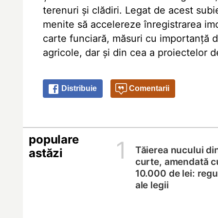
terenuri și clădiri. Legat de acest su
menite să accelereze înregistrarea imo
carte funciară, măsuri cu importanță d
agricole, dar și din cea a proiectelor d
Distribuie
Comentarii
populare
1
Tăierea nucului di
astăzi
curte, amendată c
10.000 de lei: regul
ale legii