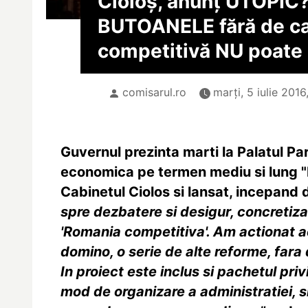
Cioloș, anunț UTOPIC
BUTOANELE fără de c
competitivă NU poate 
comisarul.ro
marți, 5 iulie 2016
Guvernul prezinta marti la Palatul Pa
economica pe termen mediu si lung "
Cabinetul Ciolos si lansat, incepand 
spre dezbatere si desigur, concretiza
'Romania competitiva'. Am actionat a
domino, o serie de alte reforme, far
In proiect este inclus si pachetul pri
mod de organizare a administratiei, s