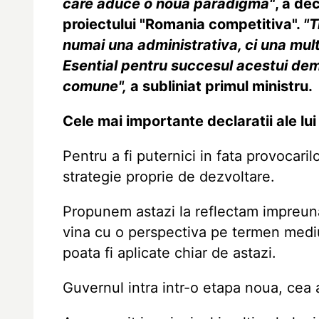
care aduce o noua paradigma"
, a de
proiectului "Romania competitiva".
"T
numai una administrativa, ci una mult 
Esential pentru succesul acestui deme
comune",
a subliniat primul ministru.
Cele mai importante declaratii ale lui
Pentru a fi puternici in fata provocari
strategie proprie de dezvoltare.
Propunem astazi la reflectam impreuna 
vina cu o perspectiva pe termen mediu
poata fi aplicate chiar de astazi.
Guvernul intra intr-o etapa noua, cea a 