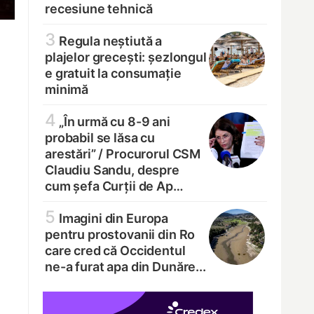
recesiune tehnică
3
Regula neștiută a
plajelor grecești: șezlongul
e gratuit la consumație
minimă
4
„În urmă cu 8-9 ani
probabil se lăsa cu
arestări” /
Procurorul CSM
Claudiu Sandu, despre
cum șefa Curții de Ap…
5
Imagini din Europa
pentru prostovanii din Ro
care cred că Occidentul
ne-a furat apa din Dunăre...