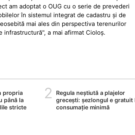
biect am adoptat o OUG cu o serie de prevederi
bilelor în sistemul integrat de cadastru și de
eosebită mai ales din perspectiva terenurilor
e infrastructură", a mai afirmat Cioloș.
2
n propria
Regula neștiută a plajelor
u până la
grecești: șezlongul e gratuit 
ile stricte
consumație minimă