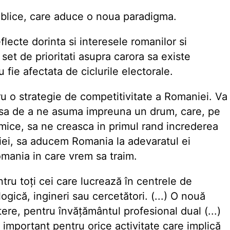
ublice, care aduce o noua paradigma.
lecte dorinta si interesele romanilor si
et de prioritati asupra carora sa existe
 fie afectata de ciclurile electorale.
u o strategie de competitivitate a Romaniei. Va
hisa de a ne asuma impreuna un drum, care, pe
mice, sa ne creasca in primul rand increderea
aniei, sa aducem Romania la adevaratul ei
omania in care vrem sa traim.
ntru toți cei care lucrează în centrele de
ogică, ingineri sau cercetători. (...) O nouă
tere, pentru învățământul profesional dual (...)
, important pentru orice activitate care implică