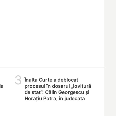
3
Înalta Curte a deblocat
la
procesul în dosarul „lovitură
de stat”: Călin Georgescu și
Horațiu Potra, în judecată