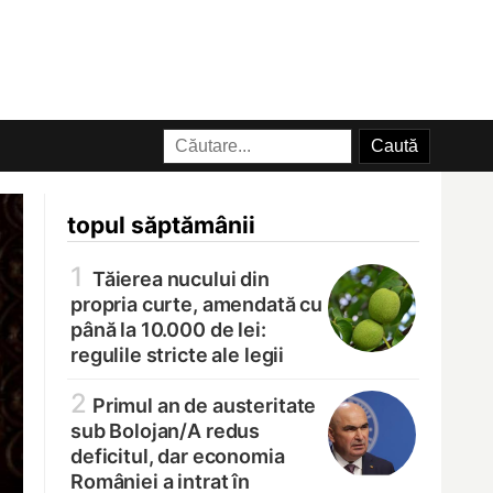
topul săptămânii
1
Tăierea nucului din
propria curte, amendată cu
până la 10.000 de lei:
regulile stricte ale legii
2
Primul an de austeritate
sub Bolojan/
A redus
deficitul, dar economia
României a intrat în