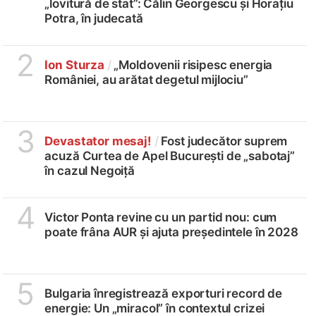
„lovitură de stat”: Călin Georgescu și Horațiu
Potra, în judecată
2
Ion Sturza
/
„Moldovenii risipesc energia
României, au arătat degetul mijlociu”
3
Devastator mesaj!
/
Fost judecător suprem
acuză Curtea de Apel București de „sabotaj”
în cazul Negoiță
4
Victor Ponta revine cu un partid nou: cum
poate frâna AUR și ajuta președintele în 2028
5
Bulgaria înregistrează exporturi record de
energie: Un „miracol” în contextul crizei