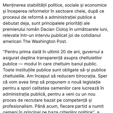
Menținerea stabilității politice, sociale și economice
și începerea reformelor în sectoare cheie, după ce
procesul de reformă a administrației publice a
debutat deja, sunt principalele priorități ale
premierului român Dacian Cioloș în următoarele luni,
relevate într-un interviu publicat joi de cotidianul
american The Washington Post.
''Pentru prima dată în ultimii 20 de ani, guvernul a
asigurat deplina transparență asupra cheltuielilor
publice — modul în care cheltuim banul public.
Toate instituțiile publice sunt obligate să-și publice
cheltuielile. Am început să reducem birocrația. Sper
că vom avea timp să propunem o nouă legislație
pentru a spori calitatea oamenilor care lucrează în
administrația publică, pentru a veni cu un nou
proces de recrutare bazat pe competență și
profesionalism. Până acum, fiecare partid a numit
oameni în principal pe baza criteriilor politice'', a