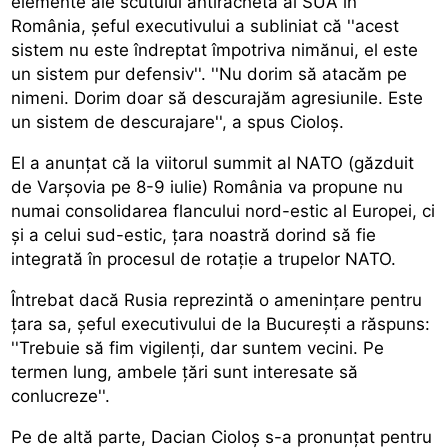
elemente ale scutului antirachetă al SUA în
România, șeful executivului a subliniat că ''acest
sistem nu este îndreptat împotriva nimănui, el este
un sistem pur defensiv''. ''Nu dorim să atacăm pe
nimeni. Dorim doar să descurajăm agresiunile. Este
un sistem de descurajare'', a spus Cioloș.
El a anunțat că la viitorul summit al NATO (găzduit
de Varșovia pe 8-9 iulie) România va propune nu
numai consolidarea flancului nord-estic al Europei, ci
și a celui sud-estic, țara noastră dorind să fie
integrată în procesul de rotație a trupelor NATO.
Întrebat dacă Rusia reprezintă o amenințare pentru
țara sa, șeful executivului de la București a răspuns:
''Trebuie să fim vigilenți, dar suntem vecini. Pe
termen lung, ambele țări sunt interesate să
conlucreze''.
Pe de altă parte, Dacian Cioloș s-a pronunțat pentru